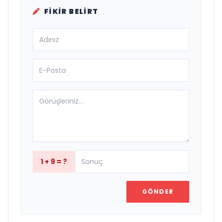
FIKIR BELIRT
1 + 9 = ?
GÖNDER