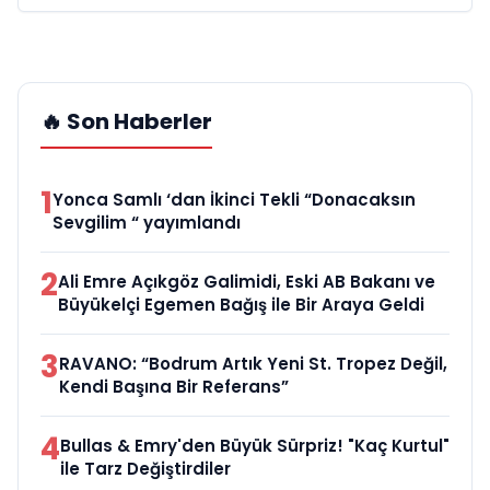
🔥 Son Haberler
1
Yonca Samlı ‘dan İkinci Tekli “Donacaksın
Sevgilim “ yayımlandı
2
Ali Emre Açıkgöz Galimidi, Eski AB Bakanı ve
Büyükelçi Egemen Bağış ile Bir Araya Geldi
3
RAVANO: “Bodrum Artık Yeni St. Tropez Değil,
Kendi Başına Bir Referans”
4
Bullas & Emry'den Büyük Sürpriz! "Kaç Kurtul"
ile Tarz Değiştirdiler