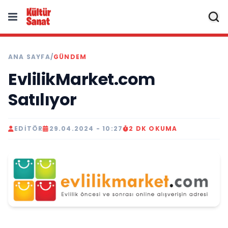
ANA SAYFA
/
GÜNDEM
EvlilikMarket.com
Satılıyor
EDITÖR
29.04.2024 - 10:27
2 DK OKUMA