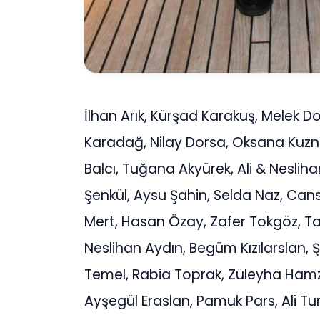
İlhan Arık, Kürşad Karakuş, Melek
Karadağ, Nilay Dorsa, Oksana Kuzn
Balcı, Tuğana Akyürek, Ali & Nesli
Şenkül, Aysu Şahin, Selda Naz, Ca
Mert, Hasan Özay, Zafer Tokgöz, T
Neslihan Aydın, Begüm Kızılarslan
Temel, Rabia Toprak, Züleyha Hamz
Ayşegül Eraslan, Pamuk Pars, Ali Tu