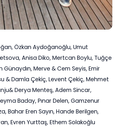
 Doğan, Özkan Aydoğanoğlu, Umut
etsova, Anisa Diko, Mertcan Boylu, Tuğçe
han Günaydın, Merve & Cem Seyis, Emir
nsu & Damla Çekiç, Levent Çekiç, Mehmet
anju& Derya Menteş, Adem Sincar,
, Şeyma Baday, Pınar Delen, Gamzenur
a, Bahar Eren Sayın, Hande Berilgen,
ran, Evren Yurttaş, Ethem Solakoğlu