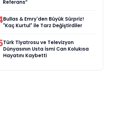
Referans”
4
Bullas & Emry'den Büyük Sürpriz!
"Kaç Kurtul" ile Tarz Değiştirdiler
5
Türk Tiyatrosu ve Televizyon
Dünyasının Usta İsmi Can Kolukısa
Hayatını Kaybetti