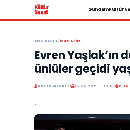
Gündem
Kültür v
ANA SAYFA
/
MAGAZIN
Evren Yaşlak’ın
ünlüler geçidi ya
HABER MERKEZI
15.05.2025 - 18:53
2 DK
..