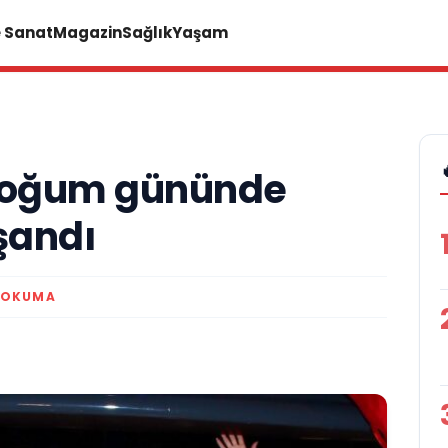
e Sanat
Magazin
Sağlık
Yaşam
 doğum gününde
şandı
 OKUMA