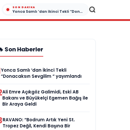
SON DAKIKA
Yonca Samlı ‘dan İkinci Tekli “Donacaksın Sevgilim “ yayımlandı
🔥 Son Haberler
1
Yonca Samlı ‘dan İkinci Tekli
“Donacaksın Sevgilim “ yayımlandı
2
Ali Emre Açıkgöz Galimidi, Eski AB
Bakanı ve Büyükelçi Egemen Bağış ile
Bir Araya Geldi
3
RAVANO: “Bodrum Artık Yeni St.
Tropez Değil, Kendi Başına Bir