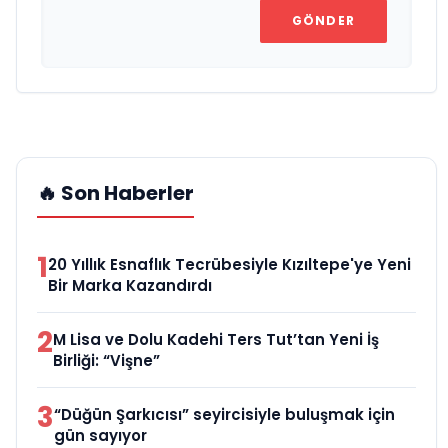
GÖNDER
🔥 Son Haberler
1
20 Yıllık Esnaflık Tecrübesiyle Kızıltepe'ye Yeni
Bir Marka Kazandırdı
2
M Lisa ve Dolu Kadehi Ters Tut’tan Yeni İş
Birliği: “Vişne”
3
“Düğün Şarkıcısı” seyircisiyle buluşmak için
gün sayıyor