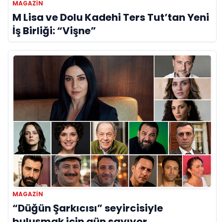
MAGAZIN
M Lisa ve Dolu Kadehi Ters Tut’tan Yeni
İş Birliği: “Vişne”
MAGAZIN
“Düğün Şarkıcısı” seyircisiyle
buluşmak için gün sayıyor