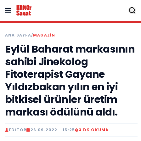
ANA SAYFA
/
MAGAZIN
Eylül Baharat markasının
sahibi Jinekolog
Fitoterapist Gayane
Yıldızbakan yılın en iyi
bitkisel ürünler üretim
markası ödülünü aldı.
EDITÖR
26.09.2022 - 15:25
3 DK OKUMA