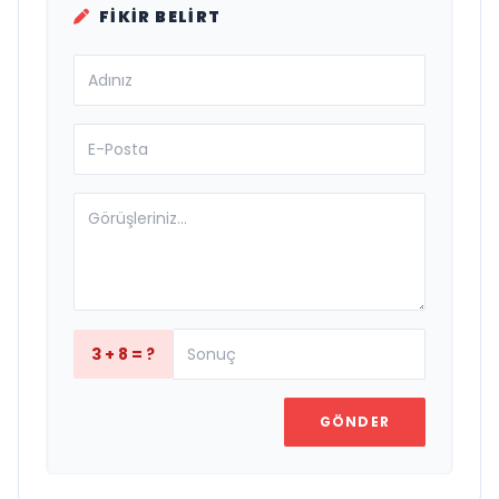
FIKIR BELIRT
3 + 8 = ?
GÖNDER