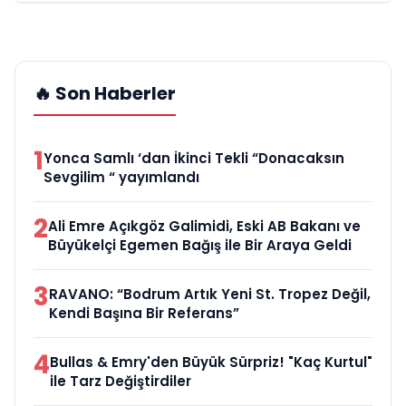
🔥 Son Haberler
1
Yonca Samlı ‘dan İkinci Tekli “Donacaksın
Sevgilim “ yayımlandı
2
Ali Emre Açıkgöz Galimidi, Eski AB Bakanı ve
Büyükelçi Egemen Bağış ile Bir Araya Geldi
3
RAVANO: “Bodrum Artık Yeni St. Tropez Değil,
Kendi Başına Bir Referans”
4
Bullas & Emry'den Büyük Sürpriz! "Kaç Kurtul"
ile Tarz Değiştirdiler