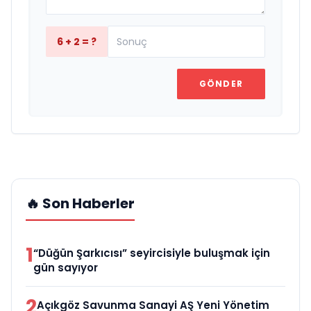
6 + 2 = ?
GÖNDER
🔥 Son Haberler
1
“Düğün Şarkıcısı” seyircisiyle buluşmak için
gün sayıyor
2
Açıkgöz Savunma Sanayi AŞ Yeni Yönetim