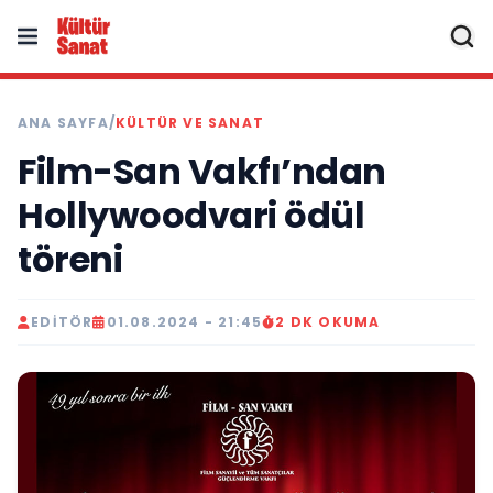
ANA SAYFA
/
KÜLTÜR VE SANAT
Film-San Vakfı’ndan
Hollywoodvari ödül
töreni
EDITÖR
01.08.2024 - 21:45
2 DK OKUMA