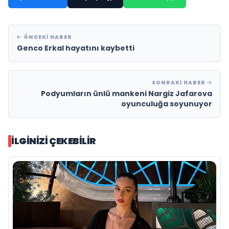
ÖNCEKI HABER
Genco Erkal hayatını kaybetti
SONRAKI HABER
Podyumların ünlü mankeni Nargiz Jafarova
oyunculuğa soyunuyor
İLGINIZI ÇEKEBILIR