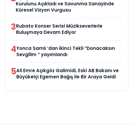
Kurulunu Açıkladı ve Savunma Sanayinde
Küresel Vizyon Vurgusu
3
Rubato Konser Serisi Müzikseverlerle
Buluşmaya Devam Ediyor
4
Yonca Samlı ‘dan İkinci Tekli “Donacaksın
Sevgilim “ yayımlandı
5
Ali Emre Açıkgöz Galimidi, Eski AB Bakanı ve
Büyükelçi Egemen Bağış ile Bir Araya Geldi