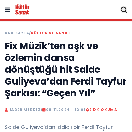
ANA SAYFA
/
KÜLTÜR VE SANAT
Fix Müzik’ten aşk ve
özlemin dansa
dönüştüğü hit Saide
Guliyeva’dan Ferdi Tayfur
Şarkısı: “Geçen Yıl”
HABER MERKEZI
08.11.2024 - 12:01
2 DK OKUMA
Saide Guliyeva’dan iddialı bir Ferdi Tayfur