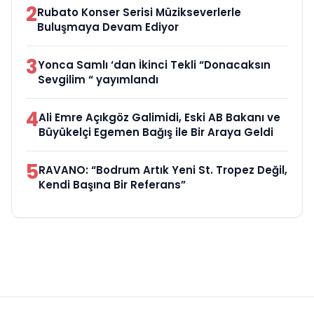
2
Rubato Konser Serisi Müzikseverlerle
Buluşmaya Devam Ediyor
3
Yonca Samlı ‘dan İkinci Tekli “Donacaksın
Sevgilim “ yayımlandı
4
Ali Emre Açıkgöz Galimidi, Eski AB Bakanı ve
Büyükelçi Egemen Bağış ile Bir Araya Geldi
5
RAVANO: “Bodrum Artık Yeni St. Tropez Değil,
Kendi Başına Bir Referans”