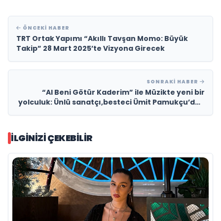
ÖNCEKI HABER
TRT Ortak Yapımı “Akıllı Tavşan Momo: Büyük
Takip” 28 Mart 2025’te Vizyona Girecek
SONRAKI HABER
“Al Beni Götür Kaderim” ile Müzikte yeni bir
yolculuk: Ünlü sanatçı,besteci Ümit Pamukçu’dan
yüreklere dokunan bir şarkı!
İLGINIZI ÇEKEBILIR