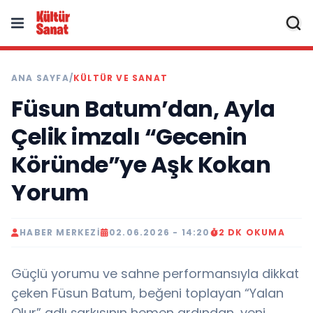
ANA SAYFA
/
KÜLTÜR VE SANAT
Füsun Batum’dan, Ayla
Çelik imzalı “Gecenin
Köründe”ye Aşk Kokan
Yorum
HABER MERKEZI
02.06.2026 - 14:20
2 DK OKUMA
Güçlü yorumu ve sahne performansıyla dikkat
çeken Füsun Batum, beğeni toplayan “Yalan
Olur” adlı şarkısının hemen ardından, yeni