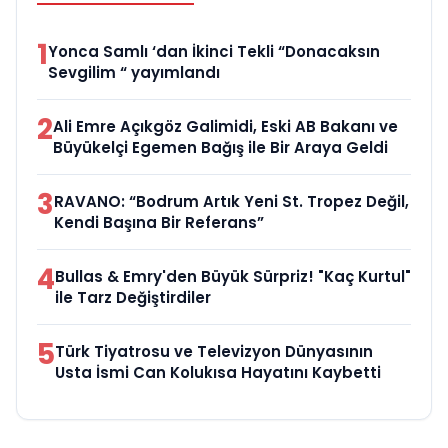
1
Yonca Samlı ‘dan İkinci Tekli “Donacaksın
Sevgilim “ yayımlandı
2
Ali Emre Açıkgöz Galimidi, Eski AB Bakanı ve
Büyükelçi Egemen Bağış ile Bir Araya Geldi
3
RAVANO: “Bodrum Artık Yeni St. Tropez Değil,
Kendi Başına Bir Referans”
4
Bullas & Emry'den Büyük Sürpriz! "Kaç Kurtul"
ile Tarz Değiştirdiler
5
Türk Tiyatrosu ve Televizyon Dünyasının
Usta İsmi Can Kolukısa Hayatını Kaybetti