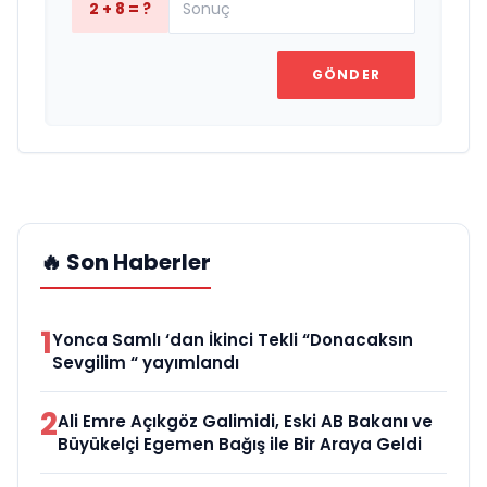
2 + 8 = ?
GÖNDER
🔥 Son Haberler
1
Yonca Samlı ‘dan İkinci Tekli “Donacaksın
Sevgilim “ yayımlandı
2
Ali Emre Açıkgöz Galimidi, Eski AB Bakanı ve
Büyükelçi Egemen Bağış ile Bir Araya Geldi