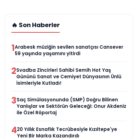
🔥 Son Haberler
1
Arabesk müziğin sevilen sanatçısı Cansever
59 yaşında yaşamını yitirdi
2
Svadba Zincirleri Sahibi Semih Hot Yaş
Gününü Sanat ve Cemiyet Dünyasının Ünlü
İsimleriyle Kutladı!
3
Saç Simülasyonunda (SMP) Doğru Bilinen
Yanlışlar ve Sektörün Geleceği: Onur Akdeniz
ile Özel Röportaj
4
20 Yıllık Esnaflık Tecrübesiyle Kızıltepe'ye
Yeni Bir Marka Kazandırdı