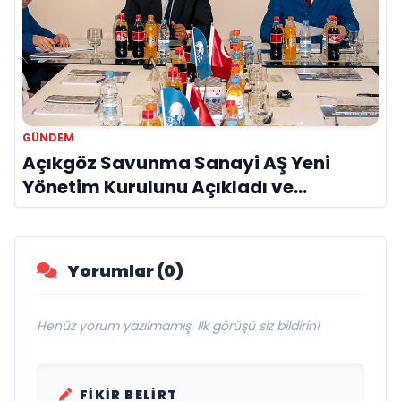
GÜNDEM
Açıkgöz Savunma Sanayi AŞ Yeni
Yönetim Kurulunu Açıkladı ve
Savunma Sanayinde Küresel Vizyon
Vurgusu
Yorumlar (0)
Henüz yorum yazılmamış. İlk görüşü siz bildirin!
FIKIR BELIRT