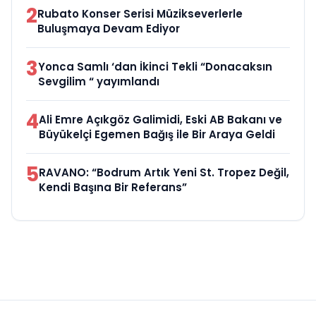
2
Rubato Konser Serisi Müzikseverlerle
Buluşmaya Devam Ediyor
3
Yonca Samlı ‘dan İkinci Tekli “Donacaksın
Sevgilim “ yayımlandı
4
Ali Emre Açıkgöz Galimidi, Eski AB Bakanı ve
Büyükelçi Egemen Bağış ile Bir Araya Geldi
5
RAVANO: “Bodrum Artık Yeni St. Tropez Değil,
Kendi Başına Bir Referans”