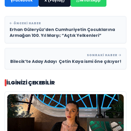
Facebook
X (Paylaş)
WhatsApp
ÖNCEKI HABER
Erhan Güleryüz’den Cumhuriyetin Çocuklarına
Armağan 100. Yıl Marşı; “Açtık Yelkenleri”
SONRAKI HABER
Bilecik’te Aday Adayı Çetin Kaya ismi öne çıkıyor!
İLGINIZI ÇEKEBILIR