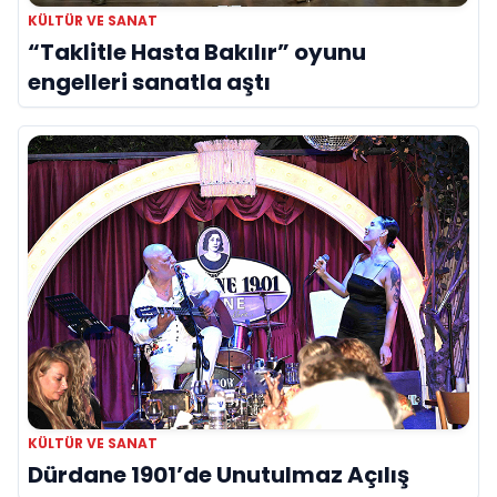
KÜLTÜR VE SANAT
“Taklitle Hasta Bakılır” oyunu
engelleri sanatla aştı
KÜLTÜR VE SANAT
Dürdane 1901’de Unutulmaz Açılış