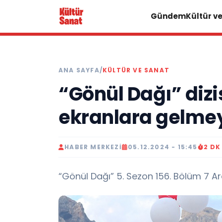
Gündem
Kültür v
ANA SAYFA
/
KÜLTÜR VE SANAT
“Gönül Dağı” dizi
ekranlara gelmey
HABER MERKEZI
05.12.2024 - 15:45
2 D
“Gönül Dağı” 5. Sezon 156. Bölüm 7 Ar