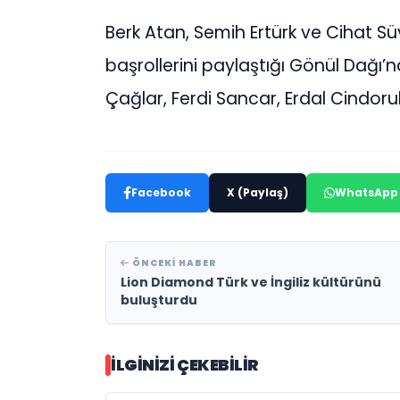
Berk Atan, Semih Ertürk ve Cihat Sü
başrollerini paylaştığı Gönül Dağı’n
Çağlar, Ferdi Sancar, Erdal Cindoruk
Facebook
X (Paylaş)
WhatsApp
ÖNCEKI HABER
Lion Diamond Türk ve İngiliz kültürünü
buluşturdu
İLGINIZI ÇEKEBILIR