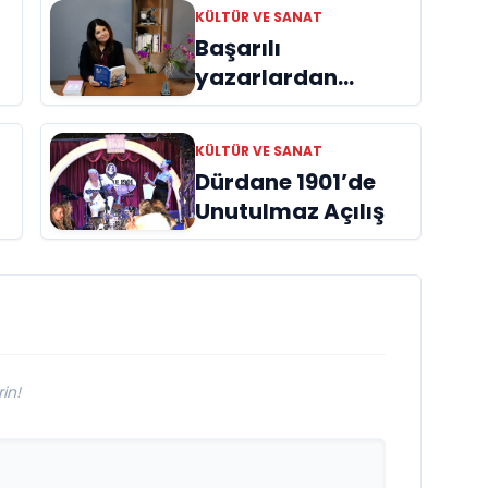
KÜLTÜR VE SANAT
Başarılı
yazarlardan
Azime Savaş’tan
başucu kitabı
KÜLTÜR VE SANAT
ı
“Emanet”
Dürdane 1901’de
raflardaki yerini
Unutulmaz Açılış
aldı
in!