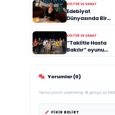
KÜLTÜR VE SANAT
Edebiyat
Dünyasında Bir
Genç Deha
Doğuyor: Dilruba
KÜLTÜR VE SANAT
Engin ve Zift Karas
“Taklitle Hasta
Evreni ‘AVENOİR’
Bakılır” oyunu
engelleri sanatla
aştı
Yorumlar (0)
Henüz yorum yazılmamış. İlk görüşü siz bildir
FIKIR BELIRT