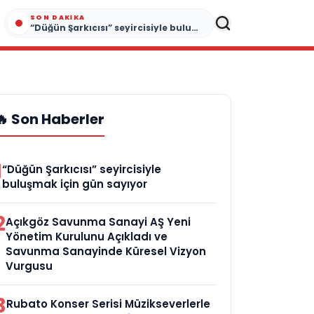
SON DAKIKA
“Düğün Şarkıcısı” seyircisiyle buluşmak için gün sayıyor
🔥 Son Haberler
1
“Düğün Şarkıcısı” seyircisiyle
buluşmak için gün sayıyor
2
Açıkgöz Savunma Sanayi AŞ Yeni
Yönetim Kurulunu Açıkladı ve
Savunma Sanayinde Küresel Vizyon
Vurgusu
3
Rubato Konser Serisi Müzikseverlerle