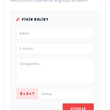
Henüz yorum yazılmamış. İlk görüşü siz bildirin!
FIKIR BELIRT
6 + 3 = ?
GÖNDER