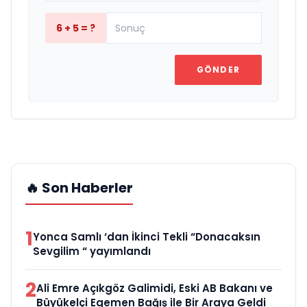
6 + 5 = ?
GÖNDER
🔥 Son Haberler
1
Yonca Samlı ‘dan İkinci Tekli “Donacaksın
Sevgilim “ yayımlandı
2
Ali Emre Açıkgöz Galimidi, Eski AB Bakanı ve
Büyükelçi Egemen Bağış ile Bir Araya Geldi