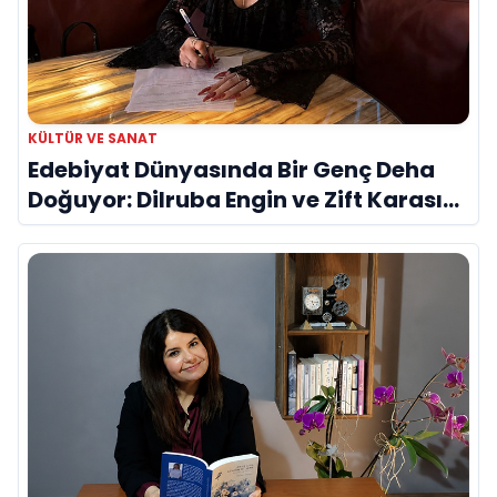
KÜLTÜR VE SANAT
Edebiyat Dünyasında Bir Genç Deha
Doğuyor: Dilruba Engin ve Zift Karası
Evreni ‘AVENOİR’