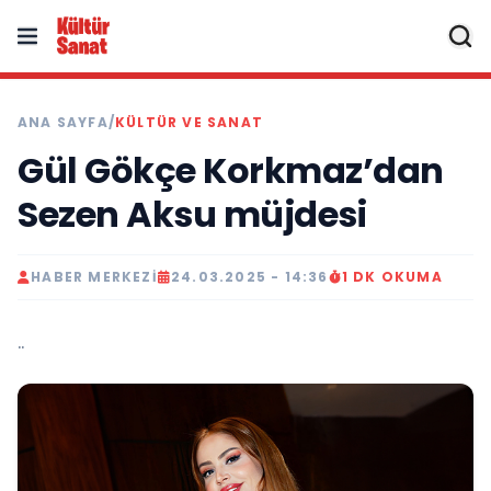
ANA SAYFA
/
KÜLTÜR VE SANAT
Gül Gökçe Korkmaz’dan
Sezen Aksu müjdesi
HABER MERKEZI
24.03.2025 - 14:36
1 DK OKUMA
..