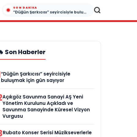
SON DAKIKA
“Düğün Şarkıcısı” seyircisiyle buluşmak için gün sayıyor
🔥 Son Haberler
1
“Düğün Şarkıcısı” seyircisiyle
buluşmak için gün sayıyor
2
Açıkgöz Savunma Sanayi AŞ Yeni
Yönetim Kurulunu Açıkladı ve
Savunma Sanayinde Küresel Vizyon
Vurgusu
3
Rubato Konser Serisi Müzikseverlerle