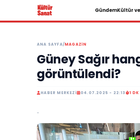
Gündem
Kültür v
ANA SAYFA
/
MAGAZIN
Güney Sağır hangi
görüntülendi?
HABER MERKEZI
04.07.2025 - 22:13
1 D
..