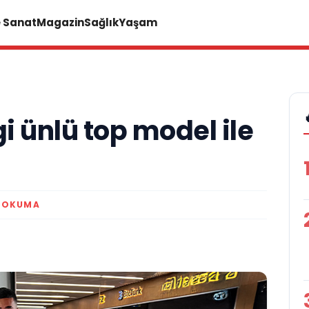
e Sanat
Magazin
Sağlık
Yaşam
 ünlü top model ile
K OKUMA