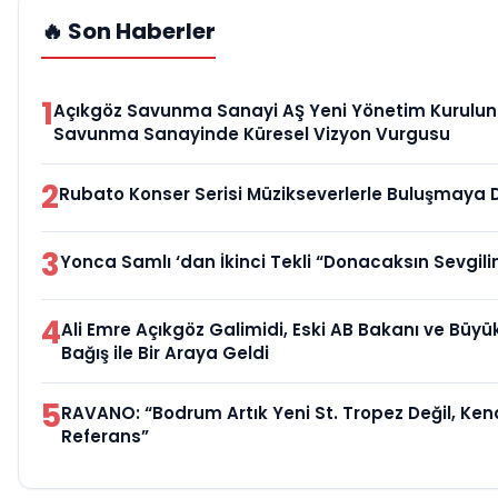
🔥 Son Haberler
1
Açıkgöz Savunma Sanayi AŞ Yeni Yönetim Kurulunu
Savunma Sanayinde Küresel Vizyon Vurgusu
2
Rubato Konser Serisi Müzikseverlerle Buluşmaya
3
Yonca Samlı ‘dan İkinci Tekli “Donacaksın Sevgil
4
Ali Emre Açıkgöz Galimidi, Eski AB Bakanı ve Büy
Bağış ile Bir Araya Geldi
5
RAVANO: “Bodrum Artık Yeni St. Tropez Değil, Kend
Referans”