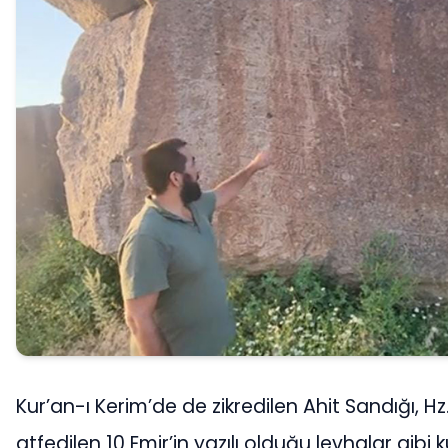
Kur’an-ı Kerim’de de zikredilen Ahit Sandığı, H
atfedilen 10 Emir’in yazılı olduğu levhalar gibi