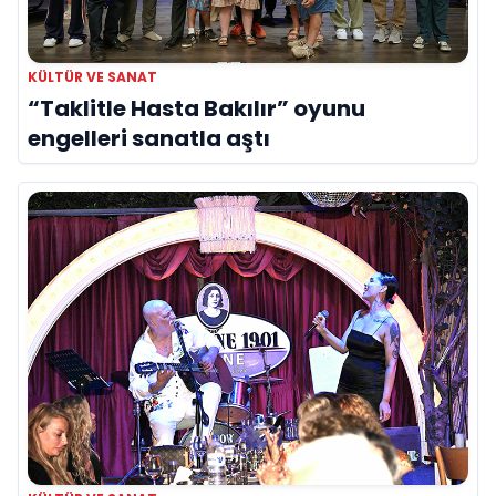
KÜLTÜR VE SANAT
“Taklitle Hasta Bakılır” oyunu
engelleri sanatla aştı