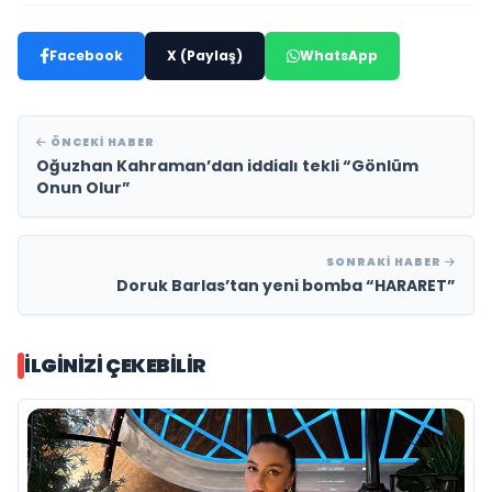
Facebook
X (Paylaş)
WhatsApp
ÖNCEKI HABER
Oğuzhan Kahraman’dan iddialı tekli “Gönlüm
Onun Olur”
SONRAKI HABER
Doruk Barlas’tan yeni bomba “HARARET”
İLGINIZI ÇEKEBILIR