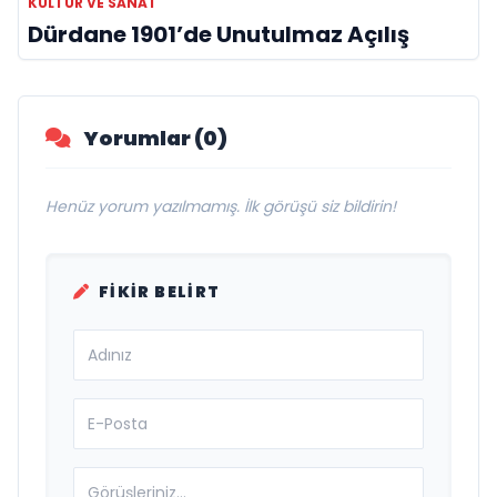
KÜLTÜR VE SANAT
Dürdane 1901’de Unutulmaz Açılış
Yorumlar (0)
Henüz yorum yazılmamış. İlk görüşü siz bildirin!
FIKIR BELIRT