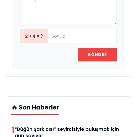
2 + 4 = ?
GÖNDER
🔥 Son Haberler
1
“Düğün Şarkıcısı” seyircisiyle buluşmak için
gün sayıyor