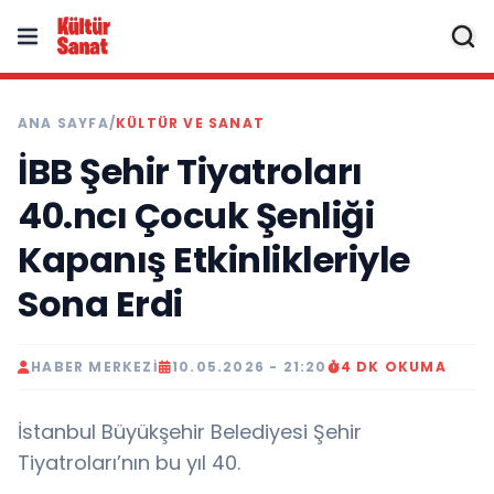
ANA SAYFA
/
KÜLTÜR VE SANAT
İBB Şehir Tiyatroları
40.ncı Çocuk Şenliği
Kapanış Etkinlikleriyle
Sona Erdi
HABER MERKEZI
10.05.2026 - 21:20
4 DK OKUMA
İstanbul Büyükşehir Belediyesi Şehir
Tiyatroları’nın bu yıl 40.