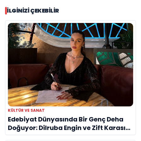
İLGINIZI ÇEKEBILIR
KÜLTÜR VE SANAT
Edebiyat Dünyasında Bir Genç Deha
Doğuyor: Dilruba Engin ve Zift Karası
Evreni ‘AVENOİR’