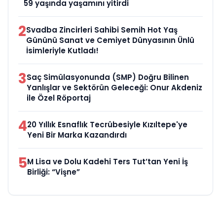
59 yaşında yaşamını yitirdi
2
Svadba Zincirleri Sahibi Semih Hot Yaş
Gününü Sanat ve Cemiyet Dünyasının Ünlü
İsimleriyle Kutladı!
3
Saç Simülasyonunda (SMP) Doğru Bilinen
Yanlışlar ve Sektörün Geleceği: Onur Akdeniz
ile Özel Röportaj
4
20 Yıllık Esnaflık Tecrübesiyle Kızıltepe'ye
Yeni Bir Marka Kazandırdı
5
M Lisa ve Dolu Kadehi Ters Tut’tan Yeni İş
Birliği: “Vişne”