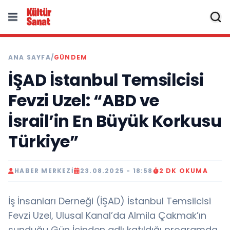
ANA SAYFA
/
GÜNDEM
İŞAD İstanbul Temsilcisi
Fevzi Uzel: “ABD ve
İsrail’in En Büyük Korkusu
Türkiye”
HABER MERKEZI
23.08.2025 - 18:58
2 DK OKUMA
İş İnsanları Derneği (İŞAD) İstanbul Temsilcisi
Fevzi Uzel, Ulusal Kanal’da Almila Çakmak’ın
sunduğu Gün İçinden adlı katıldığı programda