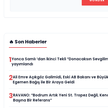
GÖNDER
🔥 Son Haberler
1
Yonca Samlı ‘dan İkinci Tekli “Donacaksın Sevgilim
yayımlandı
2
Ali Emre Açıkgöz Galimidi, Eski AB Bakanı ve Büyük
Egemen Bağış ile Bir Araya Geldi
3
RAVANO: “Bodrum Artık Yeni St. Tropez Değil, Ken
Başına Bir Referans”