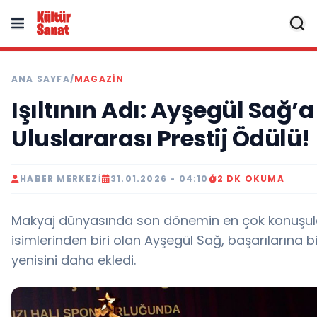
ANA SAYFA
/
MAGAZIN
Işıltının Adı: Ayşegül Sağ’a
Uluslararası Prestij Ödülü!
HABER MERKEZI
31.01.2026 - 04:10
2 DK OKUMA
Makyaj dünyasında son dönemin en çok konuşu
isimlerinden biri olan Ayşegül Sağ, başarılarına bi
yenisini daha ekledi.