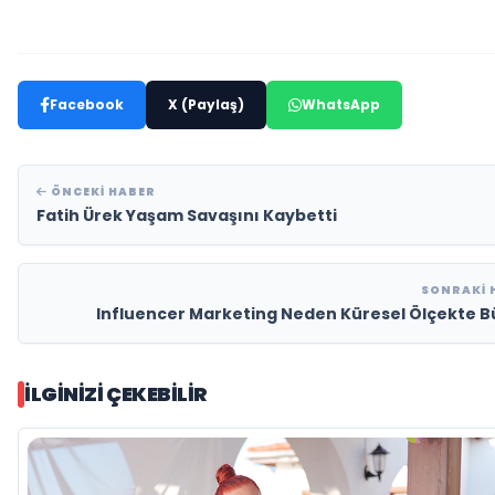
Facebook
X (Paylaş)
WhatsApp
ÖNCEKI HABER
Fatih Ürek Yaşam Savaşını Kaybetti
SONRAKI 
Influencer Marketing Neden Küresel Ölçekte 
İLGINIZI ÇEKEBILIR