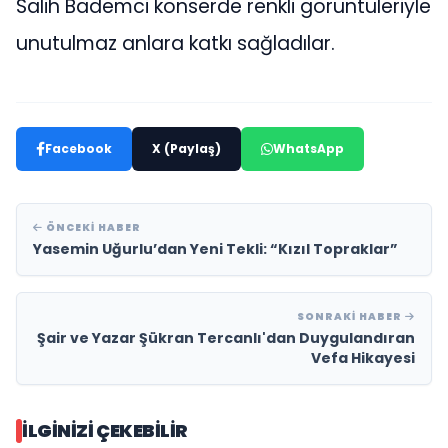
Salih Bademci konserde renkli görüntüleriyle
unutulmaz anlara katkı sağladılar.
Facebook
X (Paylaş)
WhatsApp
ÖNCEKI HABER
Yasemin Uğurlu’dan Yeni Tekli: “Kızıl Topraklar”
SONRAKI HABER
Şair ve Yazar Şükran Tercanlı'dan Duygulandıran
Vefa Hikayesi
İLGINIZI ÇEKEBILIR