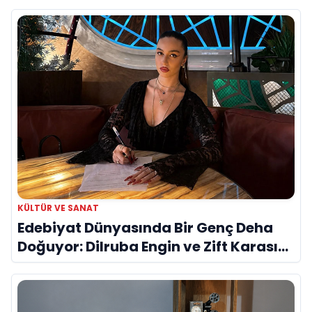
KÜLTÜR VE SANAT
Edebiyat Dünyasında Bir Genç Deha
Doğuyor: Dilruba Engin ve Zift Karası
Evreni ‘AVENOİR’