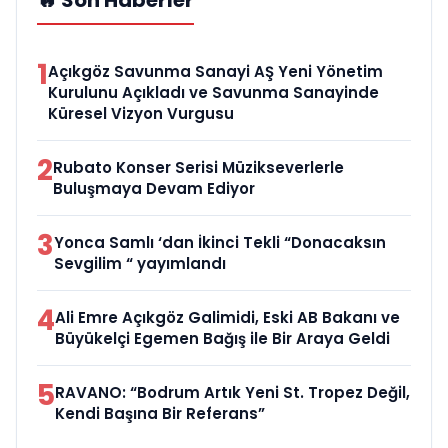
🔥 Son Haberler
1
Açıkgöz Savunma Sanayi AŞ Yeni Yönetim
Kurulunu Açıkladı ve Savunma Sanayinde
Küresel Vizyon Vurgusu
2
Rubato Konser Serisi Müzikseverlerle
Buluşmaya Devam Ediyor
3
Yonca Samlı ‘dan İkinci Tekli “Donacaksın
Sevgilim “ yayımlandı
4
Ali Emre Açıkgöz Galimidi, Eski AB Bakanı ve
Büyükelçi Egemen Bağış ile Bir Araya Geldi
5
RAVANO: “Bodrum Artık Yeni St. Tropez Değil,
Kendi Başına Bir Referans”