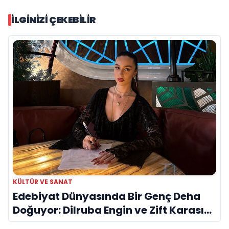
İLGINIZI ÇEKEBILIR
KÜLTÜR VE SANAT
Edebiyat Dünyasında Bir Genç Deha
Doğuyor: Dilruba Engin ve Zift Karası
Evreni ‘AVENOİR’