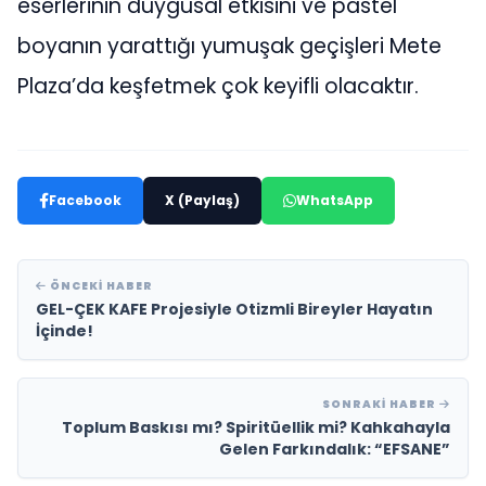
eserlerinin duygusal etkisini ve pastel
boyanın yarattığı yumuşak geçişleri Mete
Plaza’da keşfetmek çok keyifli olacaktır.
Facebook
X (Paylaş)
WhatsApp
ÖNCEKI HABER
GEL-ÇEK KAFE Projesiyle Otizmli Bireyler Hayatın
İçinde!
SONRAKI HABER
Toplum Baskısı mı? Spiritüellik mi? Kahkahayla
Gelen Farkındalık: “EFSANE”