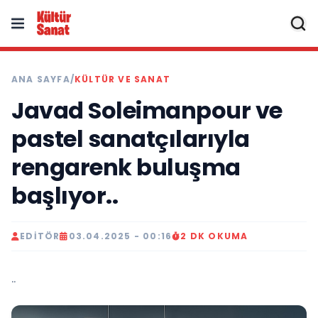
ANA SAYFA
/
KÜLTÜR VE SANAT
Javad Soleimanpour ve
pastel sanatçılarıyla
rengarenk buluşma
başlıyor..
EDITÖR
03.04.2025 - 00:16
2 DK OKUMA
..