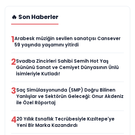
🔥 Son Haberler
1
Arabesk müziğin sevilen sanatçısı Cansever
59 yaşında yaşamını yitirdi
2
Svadba Zincirleri Sahibi Semih Hot Yaş
Gününü Sanat ve Cemiyet Dünyasının Ünlü
İsimleriyle Kutladı!
3
Saç Simülasyonunda (SMP) Doğru Bilinen
Yanlışlar ve Sektörün Geleceği: Onur Akdeniz
ile Özel Röportaj
4
20 Yıllık Esnaflık Tecrübesiyle Kızıltepe'ye
Yeni Bir Marka Kazandırdı