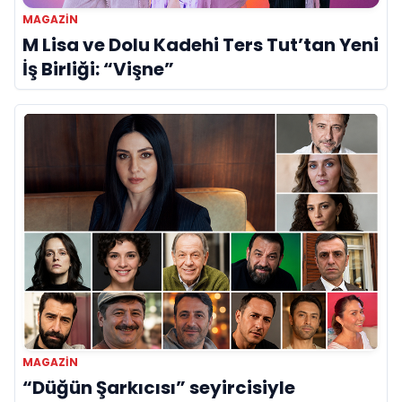
MAGAZIN
M Lisa ve Dolu Kadehi Ters Tut’tan Yeni
İş Birliği: “Vişne”
MAGAZIN
“Düğün Şarkıcısı” seyircisiyle