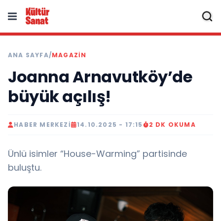
ANA SAYFA
/
MAGAZIN
Joanna Arnavutköy’de
büyük açılış!
HABER MERKEZI
14.10.2025 - 17:15
2 DK OKUMA
Ünlü isimler “House-Warming” partisinde
buluştu.