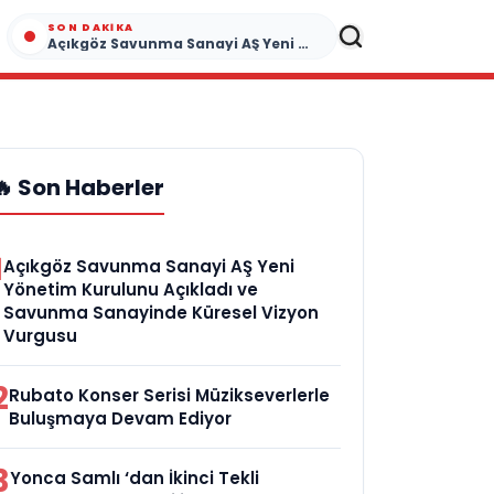
SON DAKIKA
Açıkgöz Savunma Sanayi AŞ Yeni Yönetim Kurulunu Açıkladı ve Savunma Sanayinde Küresel Vizyon Vurgusu
🔥 Son Haberler
1
Açıkgöz Savunma Sanayi AŞ Yeni
Yönetim Kurulunu Açıkladı ve
Savunma Sanayinde Küresel Vizyon
Vurgusu
2
Rubato Konser Serisi Müzikseverlerle
Buluşmaya Devam Ediyor
3
Yonca Samlı ‘dan İkinci Tekli