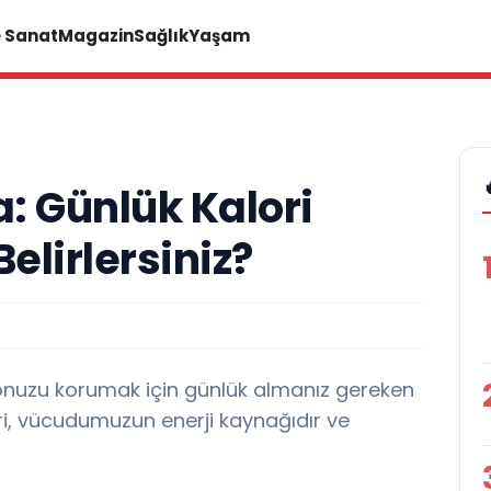
e Sanat
Magazin
Sağlık
Yaşam
: Günlük Kalori
Belirlersiniz?
ilonuzu korumak için günlük almanız gereken
ori, vücudumuzun enerji kaynağıdır ve