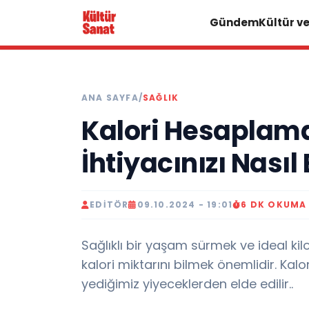
Gündem
Kültür v
ANA SAYFA
/
SAĞLIK
Kalori Hesaplama
İhtiyacınızı Nasıl 
EDITÖR
09.10.2024 - 19:01
6 DK OKUMA
Sağlıklı bir yaşam sürmek ve ideal k
kalori miktarını bilmek önemlidir. Kal
yediğimiz yiyeceklerden elde edilir..