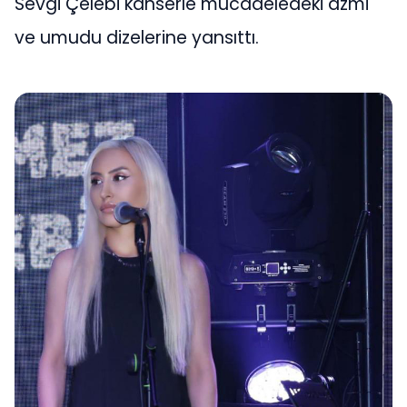
Sevgi Çelebi kanserle mücadeledeki azmi
ve umudu dizelerine yansıttı.