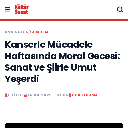
ANA SAYFA
/
GÜNDEM
Kanserle Mücadele
Haftasında Moral Gecesi:
Sanat ve Şiirle Umut
Yeşerdi
EDITÖR
14.04.2025 - 01:05
1 DK OKUMA
..