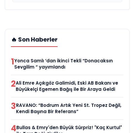
🔥 Son Haberler
1
Yonca Samlı ‘dan İkinci Tekli “Donacaksın
Sevgilim “ yayımlandı
2
Ali Emre Açıkgöz Galimidi, Eski AB Bakanı ve
Büyükelçi Egemen Bağış ile Bir Araya Geldi
3
RAVANO: “Bodrum Artık Yeni St. Tropez Değil,
Kendi Başına Bir Referans”
4
Bullas & Emry'den Büyük Sürpriz! "Kaç Kurtul"