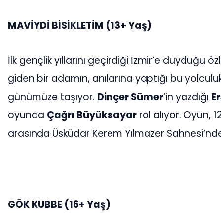
MAVİYDİ BİSİKLETİM
(13+ Yaş)
İlk gençlik yıllarını geçirdiği İzmir’e duyduğu öz
giden bir adamın, anılarına yaptığı bu yolculuk,
günümüze taşıyor.
Dinçer Sümer
’in yazdığı
E
oyunda
Çağrı Büyüksayar
rol alıyor. Oyun, 1
arasında Üsküdar Kerem Yılmazer Sahnesi’nde
GÖK KUBBE (16+ Yaş)