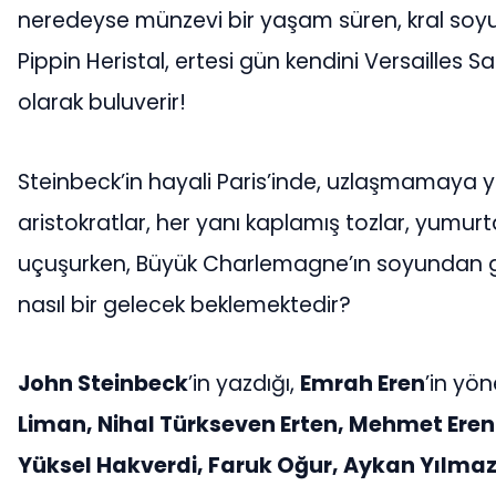
neredeyse münzevi bir yaşam süren, kral soy
Pippin Heristal, ertesi gün kendini Versailles S
olarak buluverir!
Steinbeck’in hayali Paris’inde, uzlaşmamaya yem
aristokratlar, her yanı kaplamış tozlar, yumur
uçuşurken, Büyük Charlemagne’ın soyundan gele
nasıl bir gelecek beklemektedir?
John Steinbeck
’in yazdığı,
Emrah Eren
’in yö
Liman, Nihal Türkseven Erten, Mehmet Ere
Yüksel Hakverdi, Faruk Oğur, Aykan Yılma