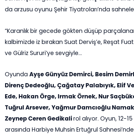
da arzusu oyunu Şehir Tiyatroları’nda sahnel
“Karanlık bir gecede gökten düşüp parçalanan 
kalbimizde iz bırakan Suat Derviş’e, Reşat Fua
ve Gülriz Sururi’ye sevgiyle…
Oyunda
Ayşe Günyüz Demirci, Besim Demirk
Direnç Dedeoğlu, Çağatay Palabıyık, Elif Ve
Ede, Hakan Örge, Irmak Örnek, Nur Saçbük
Tuğrul Arsever, Yağmur Damcıoğlu Namak
Zeynep Ceren Gedikali
rol alıyor. Oyun, 12-15
arasında Harbiye Muhsin Ertuğrul Sahnesi’nde