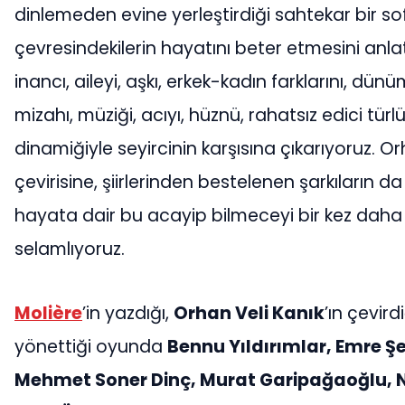
dinlemeden evine yerleştirdiği sahtekar bir s
çevresindekilerin hayatını beter etmesini anl
inancı, aileyi, aşkı, erkek-kadın farklarını, d
mizahı, müziği, acıyı, hüznü, rahatsız edici türl
dinamiğiyle seyircinin karşısına çıkarıyoruz. O
çevirisine, şiirlerinden bestelenen şarkıların da e
hayata dair bu acayip bilmeceyi bir kez daha
selamlıyoruz.
Molière
’in yazdığı,
Orhan Veli Kanık
’ın çevird
yönettiği oyunda
Bennu Yıldırımlar, Emre Ş
Mehmet Soner Dinç, Murat Garipağaoğlu, N