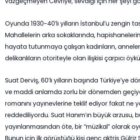
vazgeçmeyen Cevriye, sevdiği için her şeyi gö
Oyunda 1930-40’lı yılların İstanbul’u zengin tas
Mahallelerin arka sokaklarında, hapishaneler
hayata tutunmaya çalışan kadınların, annelerin
delikanlıların otoriteyle olan ilişkisi çarpıcı öykü
Suat Derviş, 60’lı yılların başında Türkiye’ye
ve maddi anlamda zorlu bir dönemden geçiyor
romanını yayınevlerine teklif ediyor fakat ne y
reddediliyordu. Suat Hanım’ın büyük arzusu, b
yayınlanmasından öte, bir “müzikal” olarak oyu
Bunun için ilk görüştüğü kişi genç aktris Gülriz 