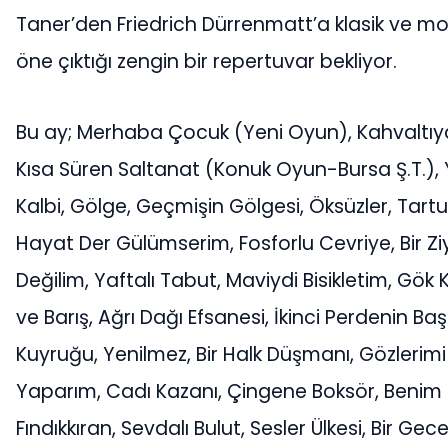
Taner’den Friedrich Dürrenmatt’a klasik ve mod
öne çıktığı zengin bir repertuvar bekliyor.
Bu ay; Merhaba Çocuk (Yeni Oyun), Kahvaltıy
Kısa Süren Saltanat (Konuk Oyun-Bursa Ş.T.),
Kalbi, Gölge, Geçmişin Gölgesi, Öksüzler, Tart
Hayat Der Gülümserim, Fosforlu Cevriye, Bir Z
Değilim, Yaftalı Tabut, Maviydi Bisikletim, Gök 
ve Barış, Ağrı Dağı Efsanesi, İkinci Perdenin Ba
Kuyruğu, Yenilmez, Bir Halk Düşmanı, Gözlerim
Yaparım, Cadı Kazanı, Çingene Boksör, Benim K
Fındıkkıran, Sevdalı Bulut, Sesler Ülkesi, Bir Gece