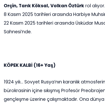
Orçin, Tarık Köksal, Volkan Öztürk
rol alıyor
8 Kasım 2025 tarihleri arasında Harbiye Muhsin
22 Kasım 2025 tarihleri arasında Üsküdar Mus
Sahnesi’nde.
KÖPEK KALBİ (16+ Yaş)
1924 yılı… Sovyet Rusya’nın karanlık atmosfer
bürokrasinin içine sıkışmış Profesör Preobraje
gençleşme üzerine çalışmaktadır. Ona dünya