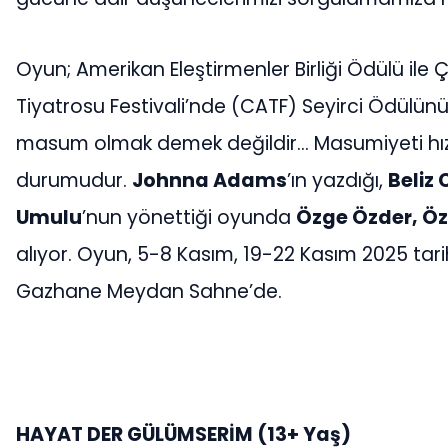
Oyun; Amerikan Eleştirmenler Birliği Ödülü il
Tiyatrosu Festivali’nde (CATF) Seyirci Ödülünü
masum olmak demek değildir… Masumiyeti hı
durumudur.
Johnna Adams
’ın yazdığı,
Beliz
Umulu
’nun yönettiği oyunda
Özge Özder, Ö
alıyor. Oyun, 5-8 Kasım, 19-22 Kasım 2025 tar
Gazhane Meydan Sahne’de.
HAYAT DER GÜLÜMSERİM (13+ Yaş)