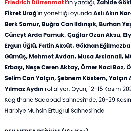
Friedrich Dürrenmatt
’ın yazdığı,
Zahide Gök
Fikret Urağ
’ın yönettiği oyunda
Aslı Akın Nar
Berk Samur, Buğra Can Ildırışık, Burhan Yeş
Cüneyt Arda Pamuk, Çağlar Ozan Aksu, El
Ergun Üğlü, Fatih Aksüt, Gökhan Eğilmezb
Gümüş, Mehmet Avdan, Musa Arslanali, M
Erbaşı, Neşe Ceren Aktay, Ömer Naci Boz, Ö
Selim Can Yalçın, Şebnem Köstem, Yalçın 
Yılmaz Aydın
rol alıyor. Oyun, 12-15 Kasım 20
Kağıthane Sadabad Sahnesi’nde, 26-29 Kasım 
Harbiye Muhsin Ertuğrul Sahnesi’nde.