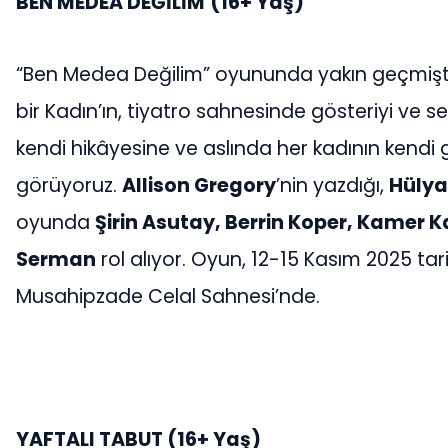
BEN MEDEA DEĞİLİM
(16+ Yaş)
“Ben Medea Değilim” oyununda yakın geçmişte “k
bir Kadın’ın, tiyatro sahnesinde gösteriyi ve s
kendi hikâyesine ve aslında her kadının kendi 
görüyoruz.
Allison Gregory
’nin yazdığı,
Hülya
oyunda
Şirin Asutay, Berrin Koper, Kamer 
Serman
rol alıyor. Oyun, 12-15 Kasım 2025 tar
Musahipzade Celal Sahnesi’nde.
YAFTALI TABUT (16+ Yaş)