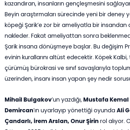
kazandıran, insanların gençleşmesini sağlayan b
Beyin araştırmaları sürecinde yeni bir deney 
köpeği Şarik’e zor bir ameliyatla bir insandan a
nakleder. Fakat ameliyattan sonra beklenmedi
Şarik insana dönüşmeye başlar. Bu değişim Pr
evinin kurallarını altüst edecektir. Köpek Kalbi
çürümüş bürokrasi ve sınıf savaşlarıyla toplumsa
üzerinden, insanı insan yapan şey nedir sorus
Mihail Bulgakov
’un yazdığı,
Mustafa Kemal
Demircan
’ın uyarlayıp yönettiği oyunda
Ali 
Çandarlı, İrem Arslan, Onur Şirin
rol alıyor. 