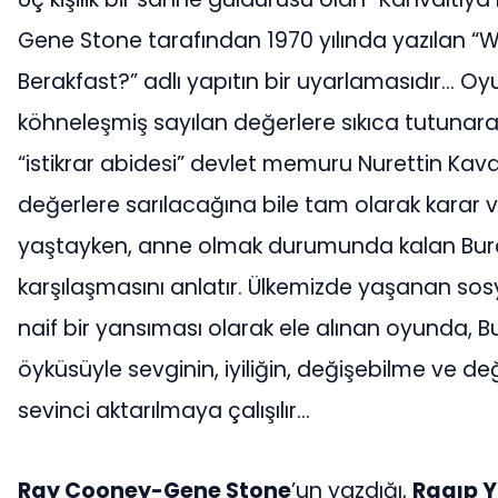
Gene Stone tarafından 1970 yılında yazılan “W
Berakfast?” adlı yapıtın bir uyarlamasıdır… Oyun,
köhneleşmiş sayılan değerlere sıkıca tutuna
“istikrar abidesi” devlet memuru Nurettin Kava
değerlere sarılacağına bile tam olarak karar
yaştayken, anne olmak durumunda kalan Burcu
karşılaşmasını anlatır. Ülkemizde yaşanan sosy
naif bir yansıması olarak ele alınan oyunda, Bu
öyküsüyle sevginin, iyiliğin, değişebilme ve d
sevinci aktarılmaya çalışılır…
Ray Cooney-Gene Stone
’un yazdığı,
Ragıp 