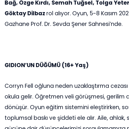
Bağ, Özge Kırdı, Semah Tuğsel, Tolga Yete
Göktay Dilbaz
rol alıyor. Oyun, 5-8 Kasım 202
Gazhane Prof. Dr. Sevda Şener Sahnesi’nde.
GIDION’UN DÜĞÜMÜ (16+ Yaş)
Corryn Fell oğluna neden uzaklaştırma cezası 
okula gelir. Öğretmen veli görüşmesi, gerilim
dönüşür. Oyun eğitim sistemini eleştirirken, s
toplumsal baskı ve şiddeti ele alır. Aile, ahlak
gücüne dair düşüncelerimizi sorgulamamıza n