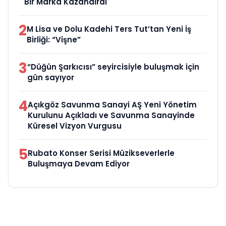
Bir Marka Kazandırdı
2
M Lisa ve Dolu Kadehi Ters Tut’tan Yeni İş
Birliği: “Vişne”
3
“Düğün Şarkıcısı” seyircisiyle buluşmak için
gün sayıyor
4
Açıkgöz Savunma Sanayi AŞ Yeni Yönetim
Kurulunu Açıkladı ve Savunma Sanayinde
Küresel Vizyon Vurgusu
5
Rubato Konser Serisi Müzikseverlerle
Buluşmaya Devam Ediyor