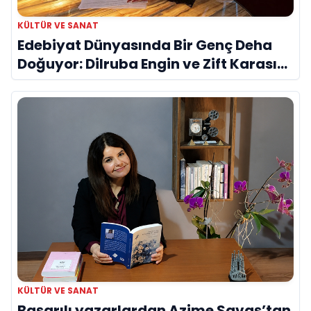
KÜLTÜR VE SANAT
Edebiyat Dünyasında Bir Genç Deha
Doğuyor: Dilruba Engin ve Zift Karası
Evreni ‘AVENOİR’
KÜLTÜR VE SANAT
Başarılı yazarlardan Azime Savaş’tan