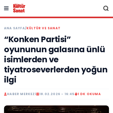
ANA SAYFA
/
KÜLTÜR VE SANAT
“Konken Partisi”
oyununun galasına ünlü
isimlerden ve
tiyatroseverlerden yoğun
ilgi
HABER MERKEZI
18.02.2026 - 16:45
1 DK OKUMA