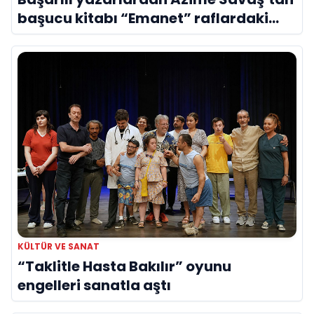
başucu kitabı “Emanet” raflardaki
yerini aldı
KÜLTÜR VE SANAT
“Taklitle Hasta Bakılır” oyunu
engelleri sanatla aştı