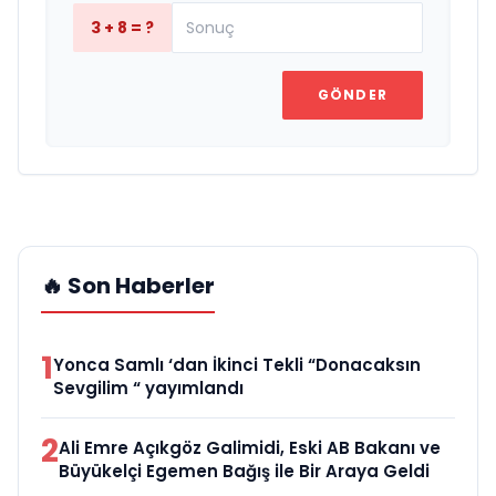
3 + 8 = ?
GÖNDER
🔥 Son Haberler
1
Yonca Samlı ‘dan İkinci Tekli “Donacaksın
Sevgilim “ yayımlandı
2
Ali Emre Açıkgöz Galimidi, Eski AB Bakanı ve
Büyükelçi Egemen Bağış ile Bir Araya Geldi