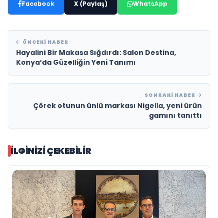
Facebook
X (Paylaş)
WhatsApp
ÖNCEKI HABER
Hayalini Bir Makasa Sığdırdı: Salon Destina,
Konya’da Güzelliğin Yeni Tanımı
SONRAKI HABER
Çörek otunun ünlü markası Nigella, yeni ürün
gamını tanıttı
İLGINIZI ÇEKEBILIR