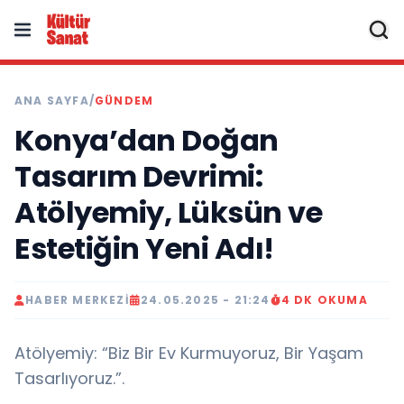
ANA SAYFA
/
GÜNDEM
Konya’dan Doğan
Tasarım Devrimi:
Atölyemiy, Lüksün ve
Estetiğin Yeni Adı!
HABER MERKEZI
24.05.2025 - 21:24
4 DK OKUMA
Atölyemiy: “Biz Bir Ev Kurmuyoruz, Bir Yaşam
Tasarlıyoruz.”.