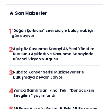
🔥 Son Haberler
1
“Düğün Şarkıcısı” seyircisiyle buluşmak için
gün sayıyor
2
Açıkgöz Savunma Sanayi AŞ Yeni Yönetim
Kurulunu Açıkladı ve Savunma Sanayinde
Küresel Vizyon Vurgusu
3
Rubato Konser Serisi Müzikseverlerle
Buluşmaya Devam Ediyor
4
Yonca Samlı ‘dan İkinci Tekli “Donacaksın
Sevgilim “ yayımlandı
Ali Emre Açıkgöz Galimidi, Eski AB Bakanı ve