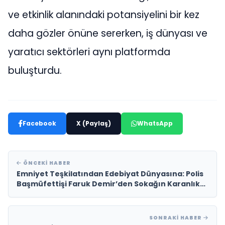
ve etkinlik alanındaki potansiyelini bir kez
daha gözler önüne sererken, iş dünyası ve
yaratıcı sektörleri aynı platformda
buluşturdu.
Facebook
X (Paylaş)
WhatsApp
ÖNCEKI HABER
Emniyet Teşkilatından Edebiyat Dünyasına: Polis
Başmüfettişi Faruk Demir’den Sokağın Karanlık
Yüzüne Işık Tutan İki Çarpıcı Roman
SONRAKI HABER