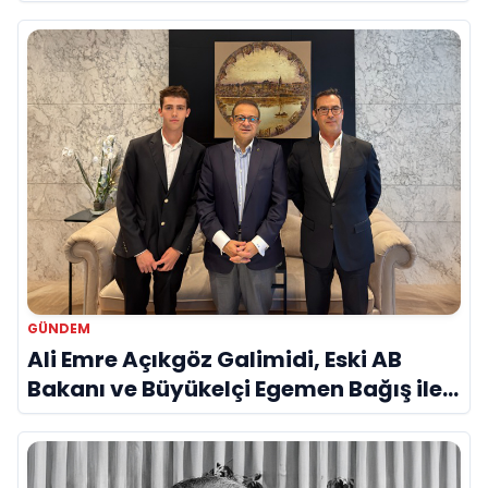
Savunma Sanayinde Küresel Vizyon
Vurgusu
GÜNDEM
Ali Emre Açıkgöz Galimidi, Eski AB
Bakanı ve Büyükelçi Egemen Bağış ile
Bir Araya Geldi