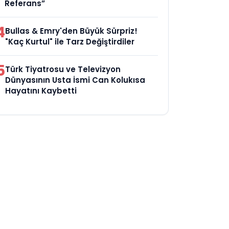
Referans”
4
Bullas & Emry'den Büyük Sürpriz!
"Kaç Kurtul" ile Tarz Değiştirdiler
5
Türk Tiyatrosu ve Televizyon
Dünyasının Usta İsmi Can Kolukısa
Hayatını Kaybetti