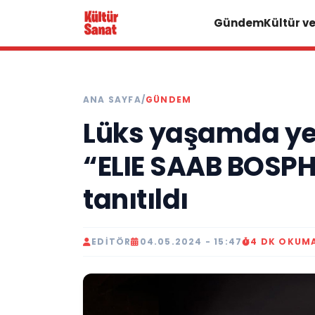
Gündem
Kültür v
ANA SAYFA
/
GÜNDEM
Lüks yaşamda yen
“ELIE SAAB BOSP
tanıtıldı
EDITÖR
04.05.2024 - 15:47
4 DK OKUM