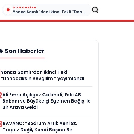
SON DAKIKA
Yonca Samlı ‘dan İkinci Tekli “Donacaksın Sevgilim “ yayımlandı
🔥 Son Haberler
1
Yonca Samlı ‘dan İkinci Tekli
“Donacaksın Sevgilim “ yayımlandı
2
Ali Emre Açıkgöz Galimidi, Eski AB
Bakanı ve Büyükelçi Egemen Bağış ile
Bir Araya Geldi
3
RAVANO: “Bodrum Artık Yeni St.
Tropez Değil, Kendi Başına Bir