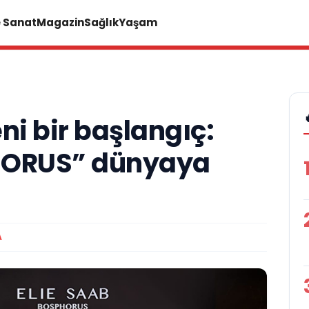
e Sanat
Magazin
Sağlık
Yaşam
i bir başlangıç:
HORUS” dünyaya
A