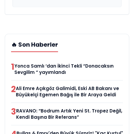
🔥 Son Haberler
1
Yonca Samlı ‘dan İkinci Tekli “Donacaksın
Sevgilim “ yayımlandı
2
Ali Emre Açıkgöz Galimidi, Eski AB Bakanı ve
Büyükelçi Egemen Bağış ile Bir Araya Geldi
3
RAVANO: “Bodrum Artık Yeni St. Tropez Değil,
Kendi Başına Bir Referans”
Bullas & Emry'den Büyük Sürpriz! "Kaç Kurtul"