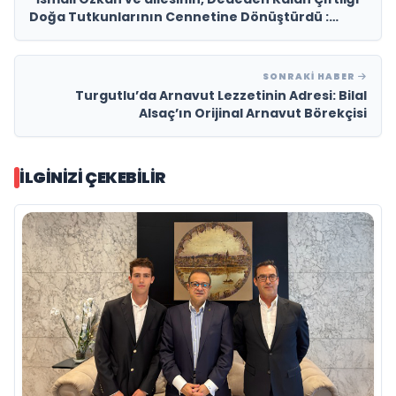
Doğa Tutkunlarının Cennetine Dönüştürdü :
ÖZKAN AT ÇİFTLİĞİ”
SONRAKI HABER
Turgutlu’da Arnavut Lezzetinin Adresi: Bilal
Alsaç’ın Orijinal Arnavut Börekçisi
İLGINIZI ÇEKEBILIR