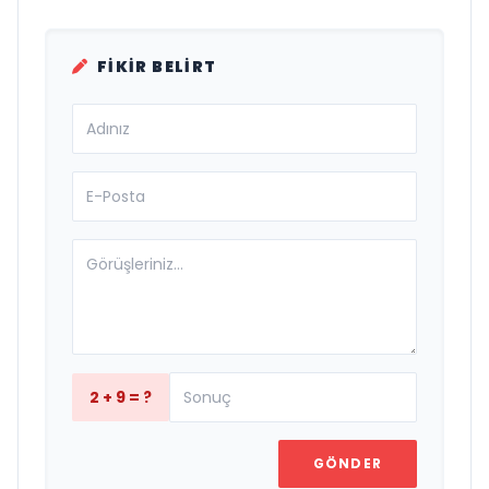
FIKIR BELIRT
2 + 9 = ?
GÖNDER