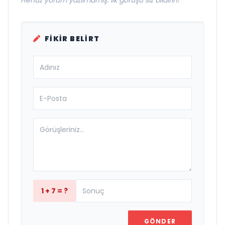
Henüz yorum yazılmamış. İlk görüşü siz bildirin!
FIKIR BELIRT
1 + 7 = ?
GÖNDER