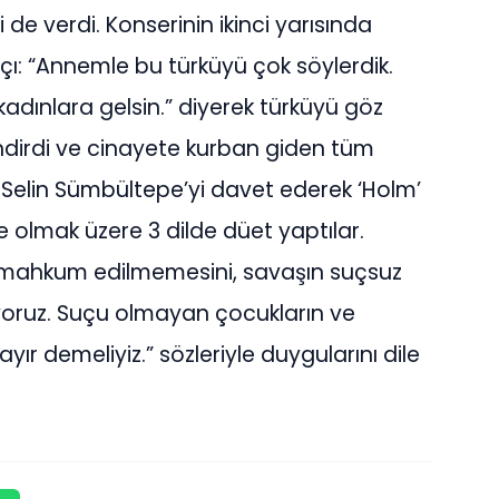
de verdi. Konserinin ikinci yarısında
tçı: “Annemle bu türküyü çok söylerdik.
ınlara gelsin.” diyerek türküyü göz
dirdi ve cinayete kurban giden tüm
 Selin Sümbültepe’yi davet ederek ‘Holm’
e olmak üzere 3 dilde düet yaptılar.
 mahkum edilmemesini, savaşın suçsuz
iyoruz. Suçu olmayan çocukların ve
ır demeliyiz.” sözleriyle duygularını dile