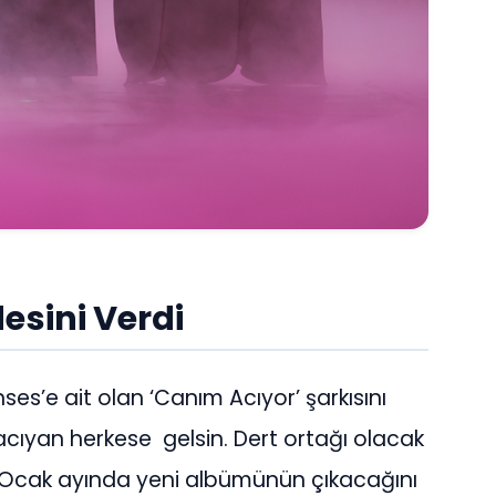
desini Verdi
nses’e ait olan ‘Canım Acıyor’ şarkısını
 acıyan herkese gelsin. Dert ortağı olacak
so Ocak ayında yeni albümünün çıkacağını