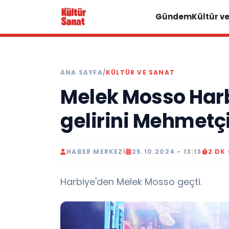
Gündem
Kültür v
ANA SAYFA
/
KÜLTÜR VE SANAT
Melek Mosso Harb
gelirini Mehmetçi
HABER MERKEZI
25.10.2024 - 13:13
2 DK
Harbiye'den Melek Mosso geçti.