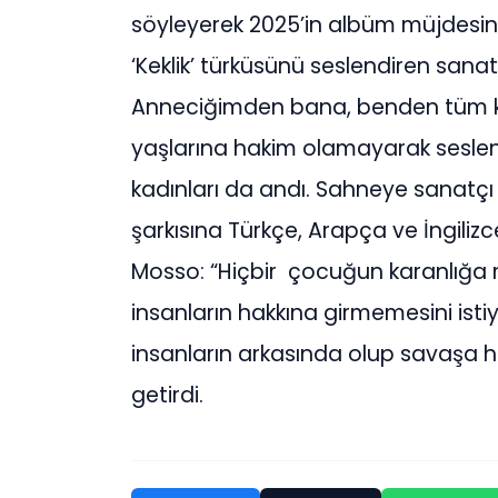
söyleyerek 2025’in albüm müjdesini 
‘Keklik’ türküsünü seslendiren sana
Anneciğimden bana, benden tüm kad
yaşlarına hakim olamayarak seslen
kadınları da andı. Sahneye sanatçı
şarkısına Türkçe, Arapça ve İngilizc
Mosso: “Hiçbir çocuğun karanlığa
insanların hakkına girmemesini ist
insanların arkasında olup savaşa hay
getirdi.