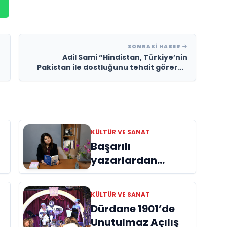
SONRAKI HABER
Adil Sami “Hindistan, Türkiye’nin
Pakistan ile dostluğunu tehdit görerek
BRICS üyeliğini engelledi”
KÜLTÜR VE SANAT
Başarılı
yazarlardan
Azime Savaş’tan
başucu kitabı
KÜLTÜR VE SANAT
ı
“Emanet”
Dürdane 1901’de
raflardaki yerini
Unutulmaz Açılış