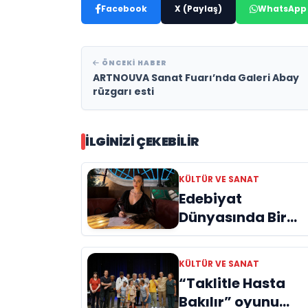
Facebook
X (Paylaş)
WhatsApp
ÖNCEKI HABER
ARTNOUVA Sanat Fuarı’nda Galeri Abay
rüzgarı esti
İLGINIZI ÇEKEBILIR
KÜLTÜR VE SANAT
Edebiyat
Dünyasında Bir
Genç Deha
Doğuyor: Dilruba
KÜLTÜR VE SANAT
Engin ve Zift Karas
“Taklitle Hasta
Evreni ‘AVENOİR’
Bakılır” oyunu