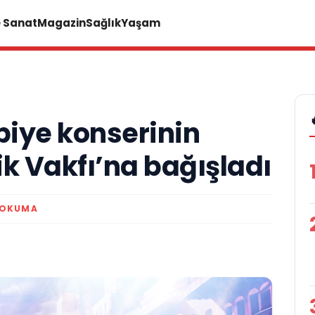
e Sanat
Magazin
Sağlık
Yaşam
iye konserinin
k Vakfı’na bağışladı
 OKUMA