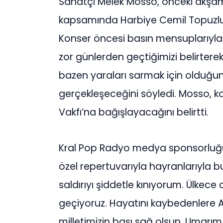
Sanatçı Melek Mosso, önceki akşam 
kapsamında Harbiye Cemil Topuzlu 
Konser öncesi basın mensuplarıyla 
zor günlerden geçtiğimizi belirtere
bazen yaraları sarmak için olduğ
gerçekleşeceğini söyledi. Mosso, k
Vakfı’na bağışlayacağını belirtti.
Kral Pop Radyo medya sponsorluğu
özel repertuvarıyla hayranlarıyla 
saldırıyı şiddetle kınıyorum. Ülkec
geçiyoruz. Hayatını kaybedenlere A
milletimizin başı sağ olsun. Umarı