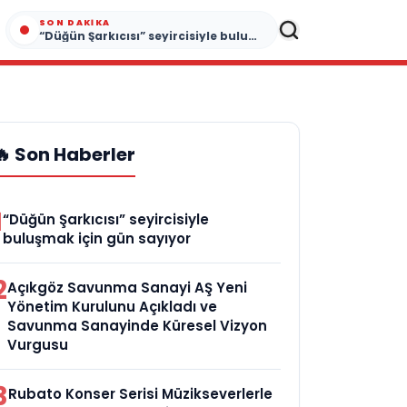
SON DAKIKA
“Düğün Şarkıcısı” seyircisiyle buluşmak için gün sayıyor
🔥 Son Haberler
1
“Düğün Şarkıcısı” seyircisiyle
buluşmak için gün sayıyor
2
Açıkgöz Savunma Sanayi AŞ Yeni
Yönetim Kurulunu Açıkladı ve
Savunma Sanayinde Küresel Vizyon
Vurgusu
3
Rubato Konser Serisi Müzikseverlerle