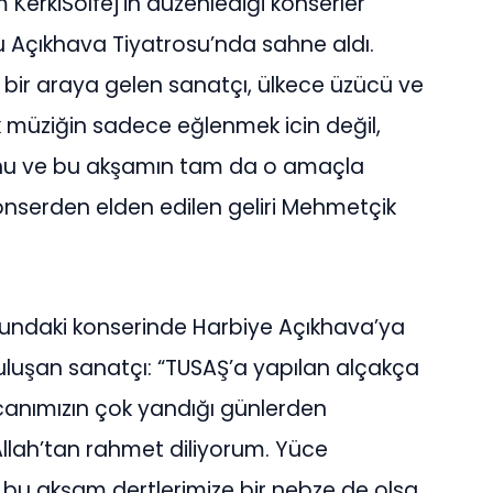
KerkiSolfej’in düzenlediği konserler
Açıkhava Tiyatrosu’nda sahne aldı.
bir araya gelen sanatçı, ülkece üzücü ve
k müziğin sadece eğlenmek icin değil,
unu ve bu akşamın tam da o amaçla
onserden elden edilen geliri Mehmetçik
ndaki konserinde Harbiye Açıkhava’ya
buluşan sanatçı: “TUSAŞ’a yapılan alçakça
e canımızın çok yandığı günlerden
llah’tan rahmet diliyorum. Yüce
m bu akşam dertlerimize bir nebze de olsa