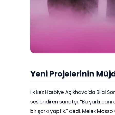
Yeni Projelerinin Müj
İlk kez Harbiye Açıkhava’da Bilal So
seslendiren sanatçı: “Bu şarkı canı
bir şarkı yaptık.” dedi. Melek Mos