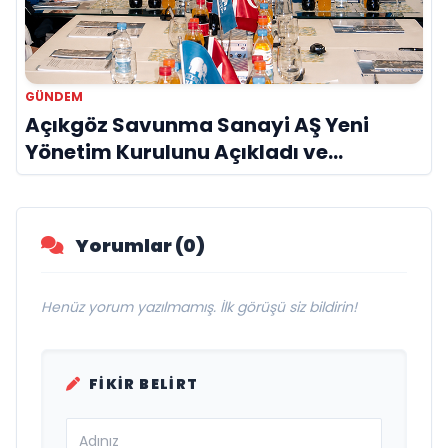
GÜNDEM
Açıkgöz Savunma Sanayi AŞ Yeni
Yönetim Kurulunu Açıkladı ve
Savunma Sanayinde Küresel Vizyon
Vurgusu
Yorumlar (0)
Henüz yorum yazılmamış. İlk görüşü siz bildirin!
FIKIR BELIRT