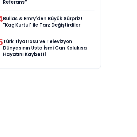
Referans”
4
Bullas & Emry'den Büyük Sürpriz!
"Kaç Kurtul" ile Tarz Değiştirdiler
5
Türk Tiyatrosu ve Televizyon
Dünyasının Usta İsmi Can Kolukısa
Hayatını Kaybetti