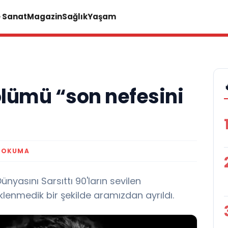
e Sanat
Magazin
Sağlık
Yaşam
ölümü “son nefesini
K OKUMA
nyasını Sarsıttı 90'ların sevilen
eklenmedik bir şekilde aramızdan ayrıldı.