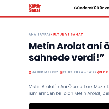
Gündem
Kültür v
ANA SAYFA
/
KÜLTÜR VE SANAT
Metin Arolat ani 
sahnede verdi!”
HABER MERKEZI
21.09.2024 - 14:27
3 D
Metin Arolat'ın Ani Ölümü Türk Müzik Dü
isimlerinden biri olan Metin Arolat, b