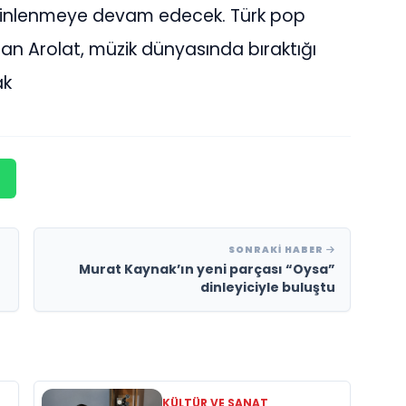
 dinlenmeye devam edecek. Türk pop
olan Arolat, müzik dünyasında bıraktığı
ak
SONRAKI HABER
Murat Kaynak’ın yeni parçası “Oysa”
dinleyiciyle buluştu
KÜLTÜR VE SANAT