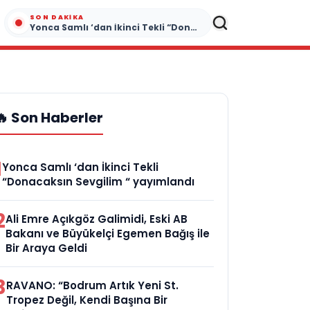
SON DAKIKA
Yonca Samlı ‘dan İkinci Tekli “Donacaksın Sevgilim “ yayımlandı
🔥 Son Haberler
1
Yonca Samlı ‘dan İkinci Tekli
“Donacaksın Sevgilim “ yayımlandı
2
Ali Emre Açıkgöz Galimidi, Eski AB
Bakanı ve Büyükelçi Egemen Bağış ile
Bir Araya Geldi
3
RAVANO: “Bodrum Artık Yeni St.
Tropez Değil, Kendi Başına Bir