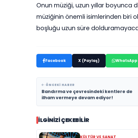
Onun müziği, uzun yıllar boyunca
müziğinin önemli isimlerinden biri 
boşluğu uzun süre dolduramayac
Facebook
X (Paylaş)
WhatsApp
ÖNCEKI HABER
Bandırma ve çevresindeki kentlere de
ilham vermeye devam ediyor!
İLGINIZI ÇEKEBILIR
KÜLTÜR VE SANAT