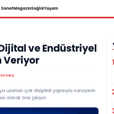
e Sanat
Magazin
Sağlık
Yaşam
ijital ve Endüstriyel
 Veriyor
 OKUMA
a uzanan çok disiplinli yapısıyla sanayinin
ez olarak öne çıkıyor.