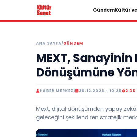
Gündem
Kültür v
ANA SAYFA
/
GÜNDEM
MEXT, Sanayinin D
Dönüşümüne Yön
HABER MERKEZI
30.12.2025 - 10:25
2 DK
Mext, dijital dönüşümden yapay zekây
geleceğini şekillendiren stratejik merk