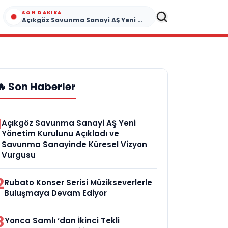
SON DAKIKA
Açıkgöz Savunma Sanayi AŞ Yeni Yönetim Kurulunu Açıkladı ve Savunma Sanayinde Küresel Vizyon Vurgusu
🔥 Son Haberler
1
Açıkgöz Savunma Sanayi AŞ Yeni
Yönetim Kurulunu Açıkladı ve
Savunma Sanayinde Küresel Vizyon
Vurgusu
2
Rubato Konser Serisi Müzikseverlerle
Buluşmaya Devam Ediyor
3
Yonca Samlı ‘dan İkinci Tekli