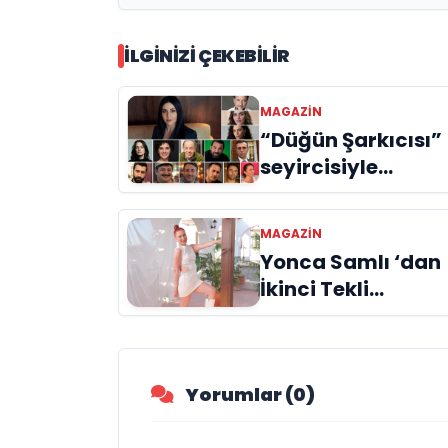
İLGINIZI ÇEKEBILIR
MAGAZIN
“Düğün Şarkıcısı”
seyircisiyle
buluşmak için gü
sayıyor
MAGAZIN
Yonca Samlı ‘dan
İkinci Tekli
“Donacaksın
Sevgilim “
yayımlandı
Yorumlar (0)