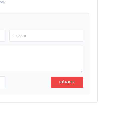
in!
GÖNDER