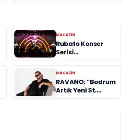
MAGAZIN
Rubato Konser
Serisi
n
Müzikseverlerle
Buluşmaya Devam
MAGAZIN
Ediyor
RAVANO: “Bodrum
Artık Yeni St.
Tropez Değil, Kendi
Başına Bir
Referans”