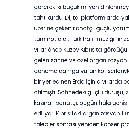
görerek iki buçuk milyon dinlenmeye
taht kurdu. Dijital platformlarda ya
üzerine çeken sanatçı, güçlü yorum
tam not aldı. Türk hafif müziğinin z
yıllar önce Kuzey Kıbrıs’ta gördüğ
gelen sahne ve özel organizasyon te
döneme damga vuran konserleriyle 
bir yer edinen Erda için o yıllarda
atılmıştı. Sahnedeki güçlü duruşu, z
kazınan sanatçı, bugün hâlâ geniş bi
ediliyor. Kıbrıs’taki organizasyon 
talepler sonrası yeniden konser proj