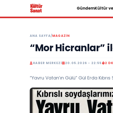
Gündem
Kültür v
ANA SAYFA
/
MAGAZIN
“Mor Hicranlar” i
HABER MERKEZI
20.05.2026 - 22:55
2 D
“Yavru Vatan’ın Gülü” Gül Erda Kıbrı