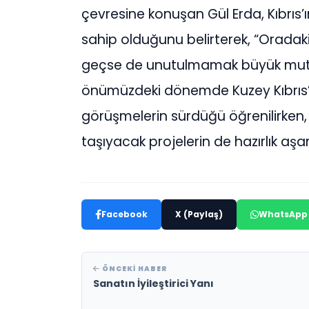
çevresine konuşan Gül Erda, Kıbrıs’ı
sahip olduğunu belirterek, “Oradaki 
geçse de unutulmamak büyük mutlulu
önümüzdeki dönemde Kuzey Kıbrıs’ta
görüşmelerin sürdüğü öğrenilirken, 
taşıyacak projelerin de hazırlık aşa
Facebook
X (Paylaş)
WhatsApp
ÖNCEKI HABER
Sanatın İyileştirici Yanı