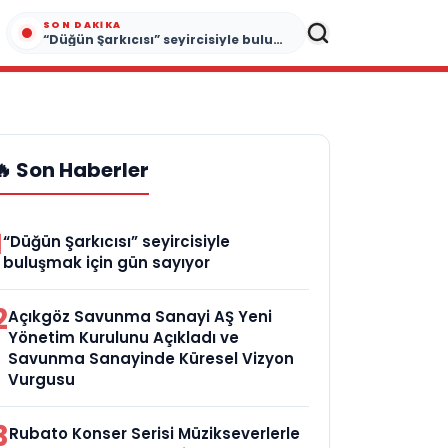
SON DAKIKA
“Düğün Şarkıcısı” seyircisiyle buluşmak için gün sayıyor
🔥 Son Haberler
1
“Düğün Şarkıcısı” seyircisiyle
buluşmak için gün sayıyor
2
Açıkgöz Savunma Sanayi AŞ Yeni
Yönetim Kurulunu Açıkladı ve
Savunma Sanayinde Küresel Vizyon
Vurgusu
3
Rubato Konser Serisi Müzikseverlerle