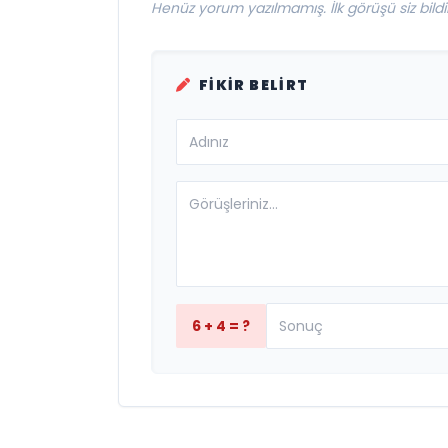
Henüz yorum yazılmamış. İlk görüşü siz bildir
FIKIR BELIRT
6 + 4 = ?