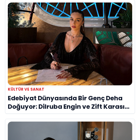
KÜLTÜR VE SANAT
Edebiyat Dünyasında Bir Genç Deha
Doğuyor: Dilruba Engin ve Zift Karası
Evreni ‘AVENOİR’