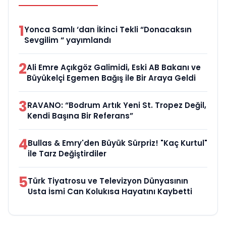
1
Yonca Samlı ‘dan İkinci Tekli “Donacaksın
Sevgilim “ yayımlandı
2
Ali Emre Açıkgöz Galimidi, Eski AB Bakanı ve
Büyükelçi Egemen Bağış ile Bir Araya Geldi
3
RAVANO: “Bodrum Artık Yeni St. Tropez Değil,
Kendi Başına Bir Referans”
4
Bullas & Emry'den Büyük Sürpriz! "Kaç Kurtul"
ile Tarz Değiştirdiler
5
Türk Tiyatrosu ve Televizyon Dünyasının
Usta İsmi Can Kolukısa Hayatını Kaybetti