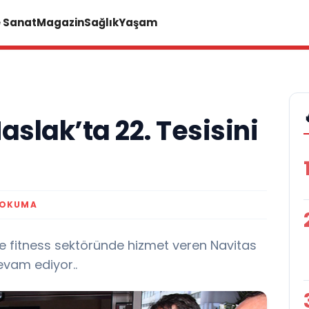
e Sanat
Magazin
Sağlık
Yaşam
aslak’ta 22. Tesisini
 OKUMA
ve fitness sektöründe hizmet veren Navitas
evam ediyor..