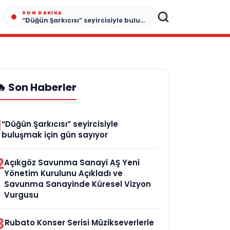
SON DAKIKA
“Düğün Şarkıcısı” seyircisiyle buluşmak için gün sayıyor
🔥 Son Haberler
1
“Düğün Şarkıcısı” seyircisiyle
buluşmak için gün sayıyor
2
Açıkgöz Savunma Sanayi AŞ Yeni
Yönetim Kurulunu Açıkladı ve
Savunma Sanayinde Küresel Vizyon
Vurgusu
3
Rubato Konser Serisi Müzikseverlerle