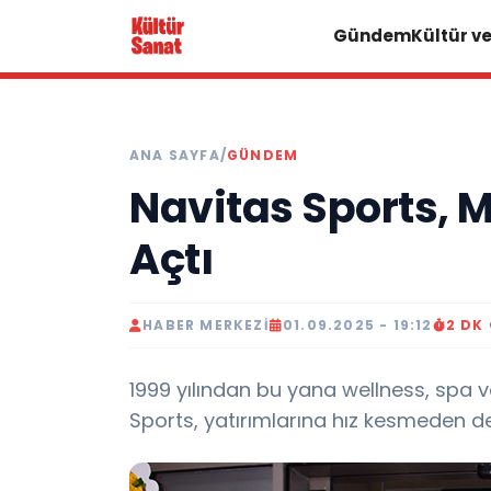
Gündem
Kültür v
ANA SAYFA
/
GÜNDEM
Navitas Sports, M
Açtı
HABER MERKEZI
01.09.2025 - 19:12
2 DK
1999 yılından bu yana wellness, spa 
Sports, yatırımlarına hız kesmeden d