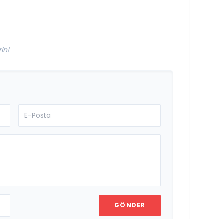
Lezzet Durağı Urfa
Damak
in!
GÖNDER