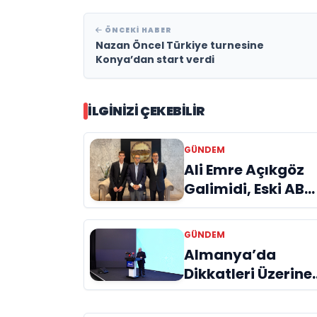
ÖNCEKI HABER
Nazan Öncel Türkiye turnesine
Konya’dan start verdi
İLGINIZI ÇEKEBILIR
GÜNDEM
Ali Emre Açıkgöz
Galimidi, Eski AB
Bakanı ve
Büyükelçi Egemen
GÜNDEM
Bağış ile Bir Araya
Almanya’da
Geldi
Dikkatleri Üzerine
Çeken Türk
Firması: Taşyapı