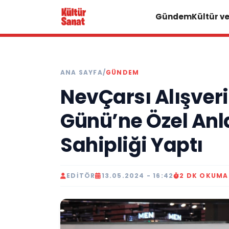
Gündem
Kültür v
ANA SAYFA
/
GÜNDEM
NevÇarsı Alışveri
Günü’ne Özel Anla
Sahipliği Yaptı
EDITÖR
13.05.2024 - 16:42
2 DK OKUMA