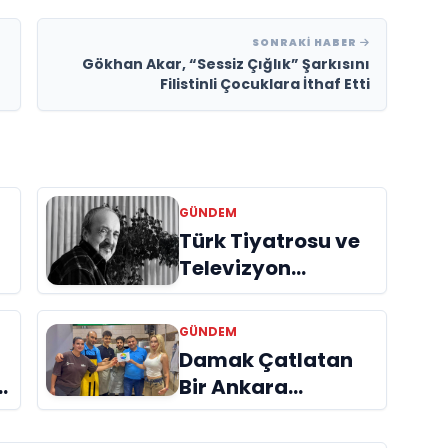
SONRAKI HABER
Gökhan Akar, “Sessiz Çığlık” Şarkısını
Filistinli Çocuklara İthaf Etti
GÜNDEM
Türk Tiyatrosu ve
Televizyon
Dünyasının Usta
İsmi Can Kolukısa
GÜNDEM
Hayatını Kaybetti
Damak Çatlatan
Bir Ankara
Hikâyesi
Aydınlıkevler’in