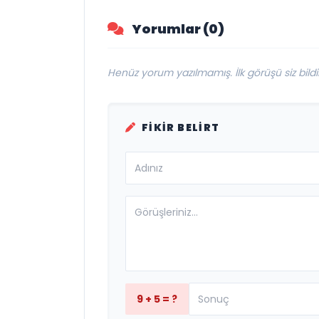
Yorumlar (0)
Henüz yorum yazılmamış. İlk görüşü siz bildir
FIKIR BELIRT
9 + 5 = ?