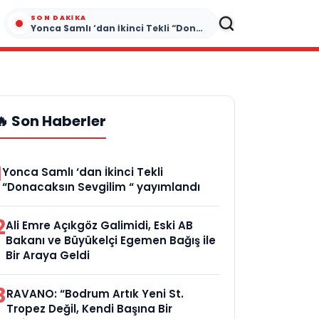
SON DAKIKA
Yonca Samlı ‘dan İkinci Tekli “Donacaksın Sevgilim “ yayımlandı
🔥 Son Haberler
1
Yonca Samlı ‘dan İkinci Tekli
“Donacaksın Sevgilim “ yayımlandı
2
Ali Emre Açıkgöz Galimidi, Eski AB
Bakanı ve Büyükelçi Egemen Bağış ile
Bir Araya Geldi
3
RAVANO: “Bodrum Artık Yeni St.
Tropez Değil, Kendi Başına Bir