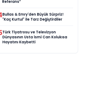
Referans”
4
Bullas & Emry'den Büyük Sürpriz!
"Kaç Kurtul" ile Tarz Değiştirdiler
5
Türk Tiyatrosu ve Televizyon
Dünyasının Usta İsmi Can Kolukısa
Hayatını Kaybetti