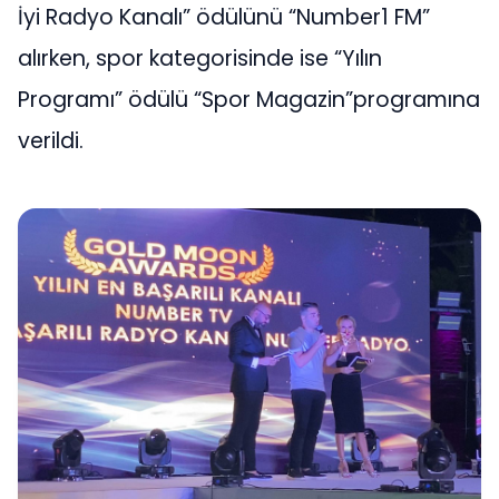
İyi Radyo Kanalı” ödülünü “Number1 FM”
alırken, spor kategorisinde ise “Yılın
Programı” ödülü “Spor Magazin”programına
verildi.