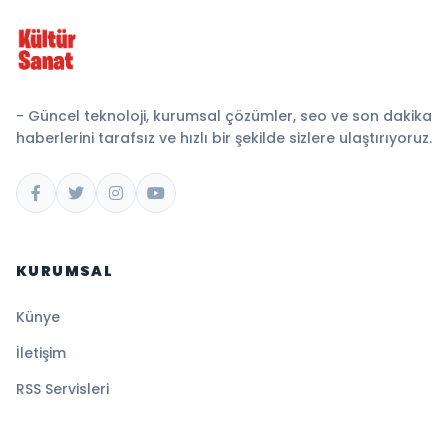
- Güncel teknoloji, kurumsal çözümler, seo ve son dakika
haberlerini tarafsız ve hızlı bir şekilde sizlere ulaştırıyoruz.
KURUMSAL
Künye
İletişim
RSS Servisleri