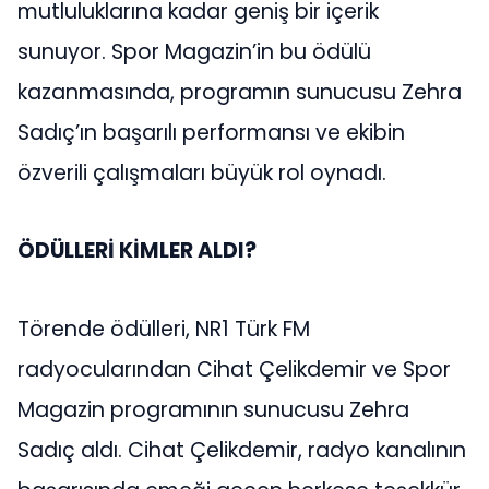
mutluluklarına kadar geniş bir içerik
sunuyor. Spor Magazin’in bu ödülü
kazanmasında, programın sunucusu Zehra
Sadıç’ın başarılı performansı ve ekibin
özverili çalışmaları büyük rol oynadı.
ÖDÜLLERİ KİMLER ALDI?
Törende ödülleri, NR1 Türk FM
radyocularından Cihat Çelikdemir ve Spor
Magazin programının sunucusu Zehra
Sadıç aldı. Cihat Çelikdemir, radyo kanalının