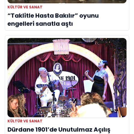
KÜLTÜR VE SANAT
“Taklitle Hasta Bakılır” oyunu
engelleri sanatla aştı
KÜLTÜR VE SANAT
Dürdane 1901’de Unutulmaz Açılış