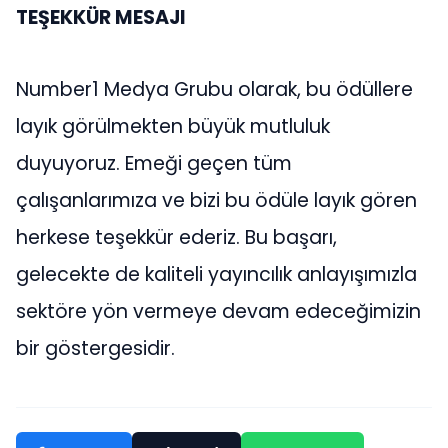
TEŞEKKÜR MESAJI
Number1 Medya Grubu olarak, bu ödüllere
layık görülmekten büyük mutluluk
duyuyoruz. Emeği geçen tüm
çalışanlarımıza ve bizi bu ödüle layık gören
herkese teşekkür ederiz. Bu başarı,
gelecekte de kaliteli yayıncılık anlayışımızla
sektöre yön vermeye devam edeceğimizin
bir göstergesidir.