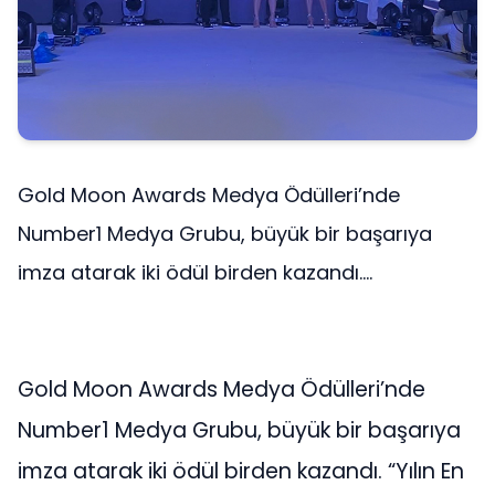
Gold Moon Awards Medya Ödülleri’nde
Number1 Medya Grubu, büyük bir başarıya
imza atarak iki ödül birden kazandı....
Gold Moon Awards Medya Ödülleri’nde
Number1 Medya Grubu, büyük bir başarıya
imza atarak iki ödül birden kazandı. “Yılın En