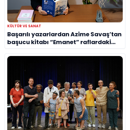
KÜLTÜR VE SANAT
Başarılı yazarlardan Azime Savaş’tan
başucu kitabı “Emanet” raflardaki
yerini aldı