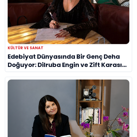
KÜLTÜR VE SANAT
Edebiyat Dünyasında Bir Genç Deha
Doğuyor: Dilruba Engin ve Zift Karası
Evreni ‘AVENOİR’