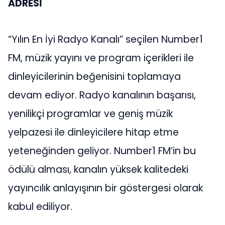
ADRESİ
“Yılın En İyi Radyo Kanalı” seçilen Number1
FM, müzik yayını ve program içerikleri ile
dinleyicilerinin beğenisini toplamaya
devam ediyor. Radyo kanalının başarısı,
yenilikçi programlar ve geniş müzik
yelpazesi ile dinleyicilere hitap etme
yeteneğinden geliyor. Number1 FM’in bu
ödülü alması, kanalın yüksek kalitedeki
yayıncılık anlayışının bir göstergesi olarak
kabul ediliyor.