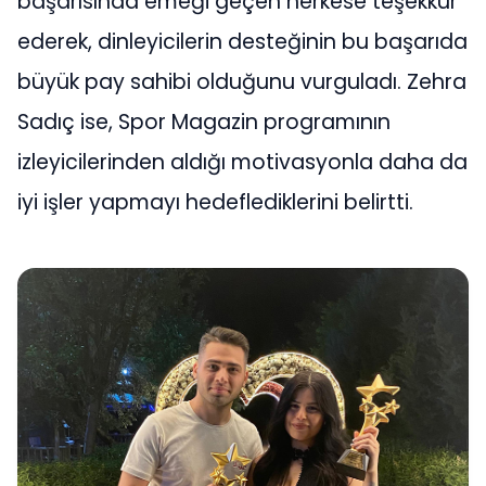
başarısında emeği geçen herkese teşekkür
ederek, dinleyicilerin desteğinin bu başarıda
büyük pay sahibi olduğunu vurguladı. Zehra
Sadıç ise, Spor Magazin programının
izleyicilerinden aldığı motivasyonla daha da
iyi işler yapmayı hedeflediklerini belirtti.