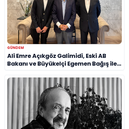
GÜNDEM
Ali Emre Açıkgöz Galimidi, Eski AB
Bakanı ve Büyükelçi Egemen Bağış ile
Bir Araya Geldi