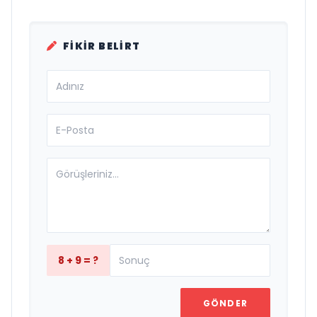
FIKIR BELIRT
8 + 9 = ?
GÖNDER