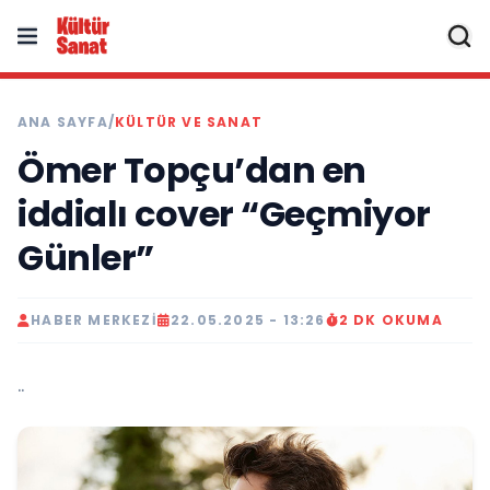
ANA SAYFA
/
KÜLTÜR VE SANAT
Ömer Topçu’dan en
iddialı cover “Geçmiyor
Günler”
HABER MERKEZI
22.05.2025 - 13:26
2 DK OKUMA
..