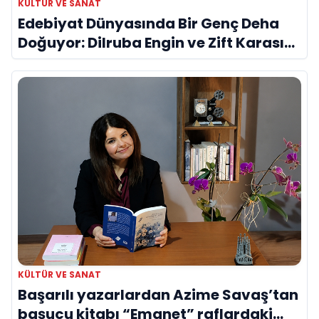
KÜLTÜR VE SANAT
Edebiyat Dünyasında Bir Genç Deha
Doğuyor: Dilruba Engin ve Zift Karası
Evreni ‘AVENOİR’
KÜLTÜR VE SANAT
Başarılı yazarlardan Azime Savaş’tan
başucu kitabı “Emanet” raflardaki