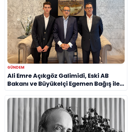
GÜNDEM
Ali Emre Açıkgöz Galimidi, Eski AB
Bakanı ve Büyükelçi Egemen Bağış ile
Bir Araya Geldi