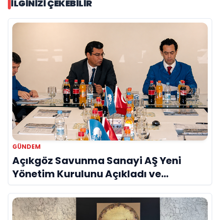
İLGINIZI ÇEKEBILIR
GÜNDEM
Açıkgöz Savunma Sanayi AŞ Yeni
Yönetim Kurulunu Açıkladı ve
Savunma Sanayinde Küresel Vizyon
Vurgusu