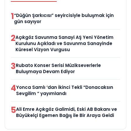
1
“Düğün Şarkıcısı” seyircisiyle buluşmak için
gün sayıyor
2
Açıkgöz Savunma Sanayi AŞ Yeni Yönetim
Kurulunu Açıkladı ve Savunma Sanayinde
Küresel Vizyon Vurgusu
3
Rubato Konser Serisi Müzikseverlerle
Buluşmaya Devam Ediyor
4
Yonca Samlı ‘dan İkinci Tekli “Donacaksın
Sevgilim “ yayımlandı
5
Ali Emre Açıkgöz Galimidi, Eski AB Bakanı ve
Büyükelçi Egemen Bağış ile Bir Araya Geldi