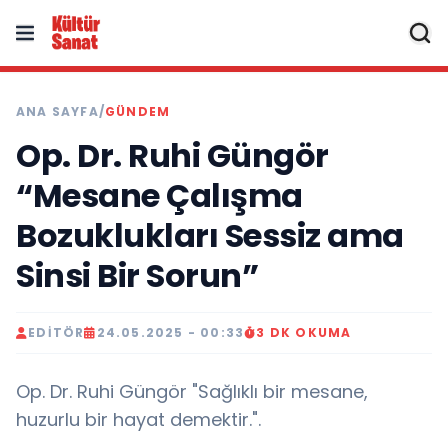
ANA SAYFA
/
GÜNDEM
Op. Dr. Ruhi Güngör
“Mesane Çalışma
Bozuklukları Sessiz ama
Sinsi Bir Sorun”
EDITÖR
24.05.2025 - 00:33
3 DK OKUMA
Op. Dr. Ruhi Güngör "Sağlıklı bir mesane,
huzurlu bir hayat demektir.".