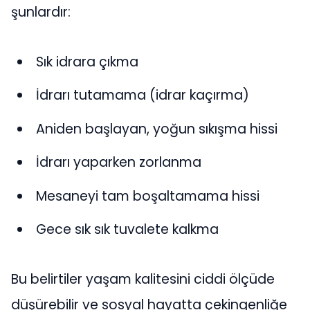
şunlardır:
Sık idrara çıkma
İdrarı tutamama (idrar kaçırma)
Aniden başlayan, yoğun sıkışma hissi
İdrarı yaparken zorlanma
Mesaneyi tam boşaltamama hissi
Gece sık sık tuvalete kalkma
Bu belirtiler yaşam kalitesini ciddi ölçüde
düşürebilir ve sosyal hayatta çekingenliğe