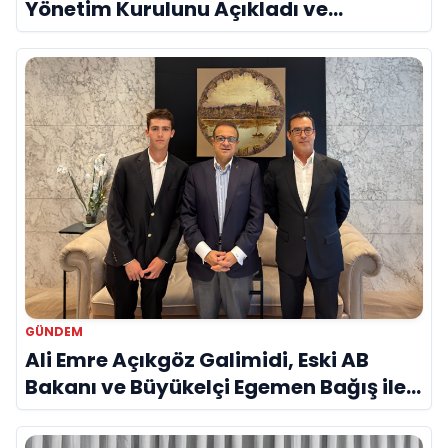
Yönetim Kurulunu Açıkladı ve
Savunma Sanayinde Küresel Vizyon
Vurgusu
GÜNDEM
Ali Emre Açıkgöz Galimidi, Eski AB
Bakanı ve Büyükelçi Egemen Bağış ile
Bir Araya Geldi