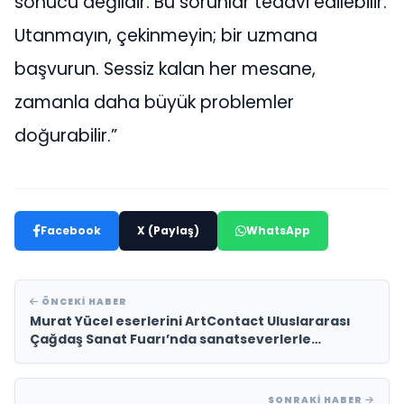
sonucu değildir. Bu sorunlar tedavi edilebilir.
Utanmayın, çekinmeyin; bir uzmana
başvurun. Sessiz kalan her mesane,
zamanla daha büyük problemler
doğurabilir.”
Facebook
X (Paylaş)
WhatsApp
ÖNCEKI HABER
Murat Yücel eserlerini ArtContact Uluslararası
Çağdaş Sanat Fuarı’nda sanatseverlerle
buluşturdu
SONRAKI HABER