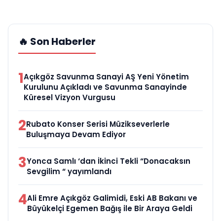
🔥 Son Haberler
1
Açıkgöz Savunma Sanayi AŞ Yeni Yönetim
Kurulunu Açıkladı ve Savunma Sanayinde
Küresel Vizyon Vurgusu
2
Rubato Konser Serisi Müzikseverlerle
Buluşmaya Devam Ediyor
3
Yonca Samlı ‘dan İkinci Tekli “Donacaksın
Sevgilim “ yayımlandı
4
Ali Emre Açıkgöz Galimidi, Eski AB Bakanı ve
Büyükelçi Egemen Bağış ile Bir Araya Geldi