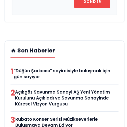
GÖNDER
🔥 Son Haberler
1
“Düğün Şarkıcısı” seyircisiyle buluşmak için
gün sayıyor
2
Açıkgöz Savunma Sanayi AŞ Yeni Yönetim
Kurulunu Açıkladı ve Savunma Sanayinde
Küresel Vizyon Vurgusu
3
Rubato Konser Serisi Müzikseverlerle
Buluşmaya Devam Ediyor