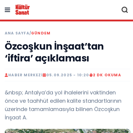
ANA SAYFA
/
GÜNDEM
Özcoşkun İnşaat’tan
‘iftira’ açıklaması
HABER MERKEZI
05.09.2025 - 10:20
2 DK OKUMA
&nbsp; Antalya’da yol ihalelerini vaktinden
önce ve taahhüt edilen kalite standartlarının
üzerinde tamamlamasıyla bilinen Özcoşkun
İnşaat A.