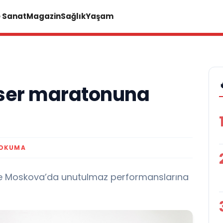
e Sanat
Magazin
Sağlık
Yaşam
nser maratonuna
 OKUMA
 ve Moskova’da unutulmaz performanslarına