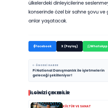
ülkelerdeki dinleyicilerine seslenm
konserinde özel bir sahne şovu ve g
anlar yaşatacak.
Facebook
X (Paylaş)
WhatsApp
ÖNCEKI HABER
Pi National Danışmanlık ile işletmelerin
geleceği şekilleniyor!
İLGINIZI ÇEKEBILIR
KÜLTÜR VE SANAT