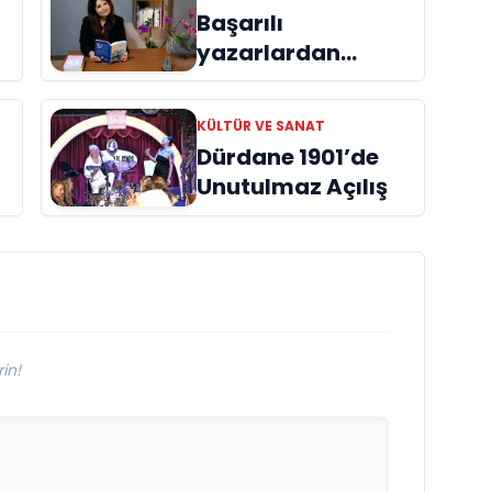
Başarılı
yazarlardan
Azime Savaş’tan
başucu kitabı
KÜLTÜR VE SANAT
ı
“Emanet”
Dürdane 1901’de
raflardaki yerini
Unutulmaz Açılış
aldı
in!