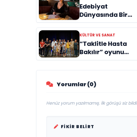
Edebiyat
Dünyasında Bir
Genç Deha
Doğuyor: Dilruba
KÜLTÜR VE SANAT
Engin ve Zift Karas
“Taklitle Hasta
Evreni ‘AVENOİR’
Bakılır” oyunu
engelleri sanatla
aştı
Yorumlar (0)
Henüz yorum yazılmamış. İlk görüşü siz bildir
FIKIR BELIRT