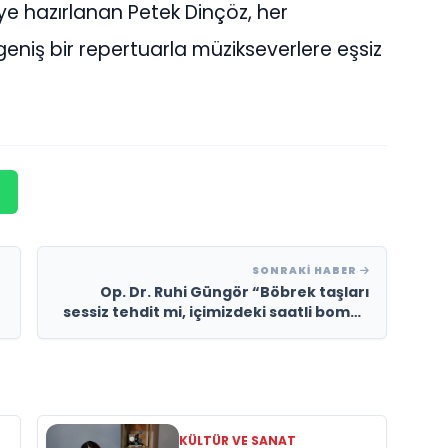
eye hazırlanan Petek Dinçöz, her
eniş bir repertuarla müzikseverlere eşsiz
SONRAKI HABER
Op. Dr. Ruhi Güngör “Böbrek taşları
sessiz tehdit mi, içimizdeki saatli bomba
mı?
KÜLTÜR VE SANAT