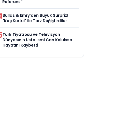
Referans”
4
Bullas & Emry'den Büyük Sürpriz!
"Kaç Kurtul" ile Tarz Değiştirdiler
5
Türk Tiyatrosu ve Televizyon
Dünyasının Usta İsmi Can Kolukısa
Hayatını Kaybetti