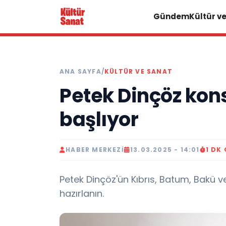
Gündem
Kültür v
ANA SAYFA
/
KÜLTÜR VE SANAT
Petek Dinçöz ko
başlıyor
HABER MERKEZI
13.03.2025 - 14:01
1 DK
Petek Dinçöz'ün Kıbrıs, Batum, Bakü
hazırlanın.