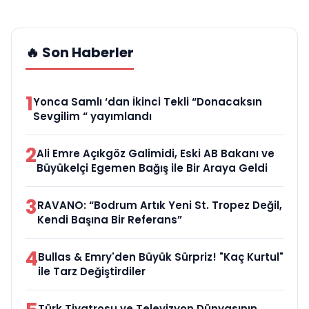
🔥 Son Haberler
1
Yonca Samlı ‘dan İkinci Tekli “Donacaksın
Sevgilim “ yayımlandı
2
Ali Emre Açıkgöz Galimidi, Eski AB Bakanı ve
Büyükelçi Egemen Bağış ile Bir Araya Geldi
3
RAVANO: “Bodrum Artık Yeni St. Tropez Değil,
Kendi Başına Bir Referans”
4
Bullas & Emry'den Büyük Sürpriz! "Kaç Kurtul"
ile Tarz Değiştirdiler
Türk Tiyatrosu ve Televizyon Dünyasının