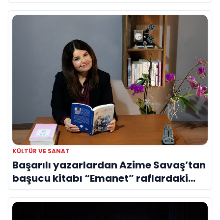
Evreni ‘AVENOİR’
KÜLTÜR VE SANAT
Başarılı yazarlardan Azime Savaş’tan
başucu kitabı “Emanet” raflardaki
yerini aldı