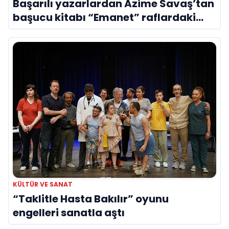
Başarılı yazarlardan Azime Savaş’tan
başucu kitabı “Emanet” raflardaki
yerini aldı
KÜLTÜR VE SANAT
“Taklitle Hasta Bakılır” oyunu
engelleri sanatla aştı