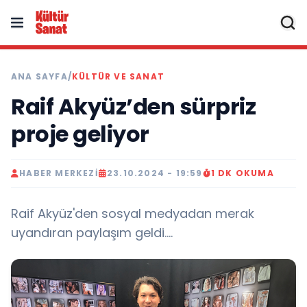
ANA SAYFA
/
KÜLTÜR VE SANAT
Raif Akyüz’den sürpriz
proje geliyor
HABER MERKEZI
23.10.2024 - 19:59
1 DK OKUMA
Raif Akyüz'den sosyal medyadan merak
uyandıran paylaşım geldi....